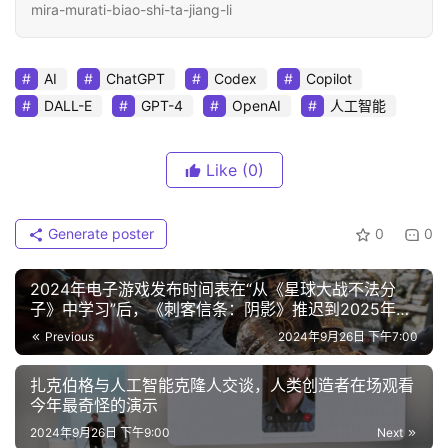
mira-murati-biao-shi-ta-jiang-li
AI
ChatGPT
Codex
Copilot
DALL-E
GPT-4
OpenAI
人工智能
Like
(0)
Generate poster
0
0
2024年电子游戏发布时间表在“从《星球大战不法分
子》中学习”后，《刺客信条：阴影》推迟到2025年
2024年电子游戏发布时间表
Previous
2024年9月26日 下午7:00
扎克伯格与人工智能克隆人交谈，人类创造者在场观看
今年最奇怪的演示
2024年9月26日 下午9:00
Next