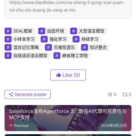
https://www.dian8dian.com/ma-sheng-li-gong-xue-yuan-
tui-chu-xin-kuang-jia-rang-ai-mo
SEAL框架
动态环境
大型语言模型
小样本学习
强化学习
持续学习
混合记忆策略
灾难性遗忘
知识整合
自我适应语言模型
麻省理工学院
Like
(0)
Generate poster
0
0
Salesforce发布Agentforce 3：增强AI代理可观察性与
MCP支持
Previous
2025年6月25日