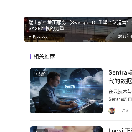
瑞士航空地面服务（Swissport）重塑全球运营
SASE堆栈的力量
Previous
2025年
相关推荐
Sentr
AI前沿
代的数据
在云技术与
Sentr
Reite
王 浩然
Laps