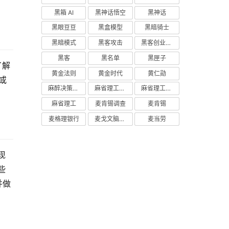
黑箱 AI
黑神话悟空
黑神话
黑眼豆豆
黑盒模型
黑暗骑士
黑暗模式
黑客攻击
黑客创业主义
黑客
黑名单
黑匣子
了解
黄金法则
黄金时代
黄仁勋
或
麻醉决策支持
麻省理工学院研究
麻省理工学院
麻省理工
麦肯锡调查
麦肯锡
麦格理银行
麦戈文脑研究所
麦当劳
现
些
并做