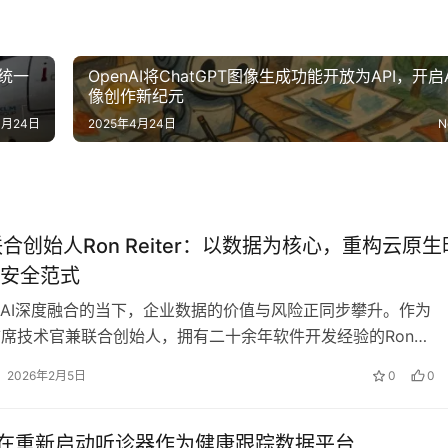
：统一
OpenAI将ChatGPT图像生成功能开放为API，开启
像创作新纪元‌
4月24日
2025年4月24日
N
a联合创始人Ron Reiter：以数据为核心，重构云原生
安全范式
AI深度融合的当下，企业数据的价值与风险正同步攀升。作为
a的首席技术官兼联合创始人，拥有二十余年软件开发经验的Ron
r，凭借在网络安全与云领域的深厚…
2026年2月5日
0
0
i 正在重新启动听诊器作为健康跟踪数据平台