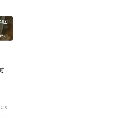
AI图
ext
时
0