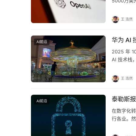
5000万
支持，以促
王 浩然
华为 A
AI前沿
2025 年
AI 技术栈，
王 浩然
泰勒斯报
AI前沿
在数字化转
行各业。然
泰勒斯公司