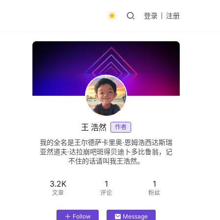
登录
注册
王 浩然
作者
我的全名是王尔德萨卡里奥·恩姆浩西达斯瑞
亚然道夫·达拉崩吧斑得贝迪卜多比鲁翁，记
不住的话请叫我王浩然。
3.2K
1
1
文章
评论
粉丝
Follow
Message