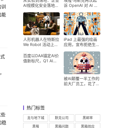
从实验到落地：企业
埃隆·马斯克再次起
AI规模化安全落地的
诉 OpenAI 对 AI 行
的训
核心密码
业意味着什么
出能
人形机器人在特斯拉
iPad 上最强的绘画
We Robot 活动上为
应用，宣布拒绝生成
客人提供饮料和聚会
式 AI
百度以DAA锚定AI价
互式
值新标尺，Q1 AI营
收占比超五成验证商
业化落地
，
被AI颠覆一半工作的
前大厂员工，花了8
个月找到用AI工作的
新方式
热门标签
这些
龙与地下城
默克公司
黑邮率
加稳
黑莓
黑箱问题
黑箱效应