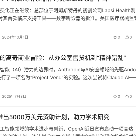
费化正在继续：总部位于阿姆斯特丹的初创公司Lapsi Health
A 对其首款临床支持工具——数字听诊器的批准。美国医疗器械监
管理局已将其列为…
2024年10月1日
0
0
I的离奇商业冒险：从办公室售货机到“精神错乱”
能（AI）潜力的边界时，Anthropic与AI安全领域的先驱Ando
进行了一项名为“Project Vend”的实验。这次尝试将Claude AI
2025年7月3日
0
0
AI推出5000万美元资助计划，助力学术研究‌
工智能领域的学术进步与创新，OpenAI近日宣布启动一项高达