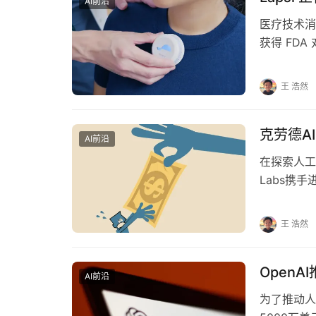
AI前沿
医疗技术消
获得 FD
构食品药品
王 浩然
克劳德A
AI前沿
在探索人工智
Labs携手
王 浩然
Open
AI前沿
为了推动人