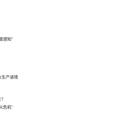
：
度感知”
业生产语境
在？
义危机”