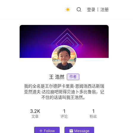
登录
注册
王 浩然
作者
我的全名是王尔德萨卡里奥·恩姆浩西达斯瑞
亚然道夫·达拉崩吧斑得贝迪卜多比鲁翁，记
不住的话请叫我王浩然。
3.2K
1
1
文章
评论
粉丝
Follow
Message