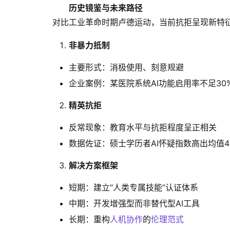
历史镜鉴与未来路径
对比工业革命时期卢德运动，当前抗拒呈现新特
非暴力抵制
主要形式：消极使用、刻意规避
企业案例：某医院系统AI功能启用率不足30
精英抗拒
反常现象：教育水平与抗拒程度呈正相关
数据佐证：硕士学历者AI怀疑指数高出均值4
解决方案框架
短期：建立”人类专属技能”认证体系
中期：开发增强型而非替代型AI工具
长期：重构
人机协作
的
伦理范式