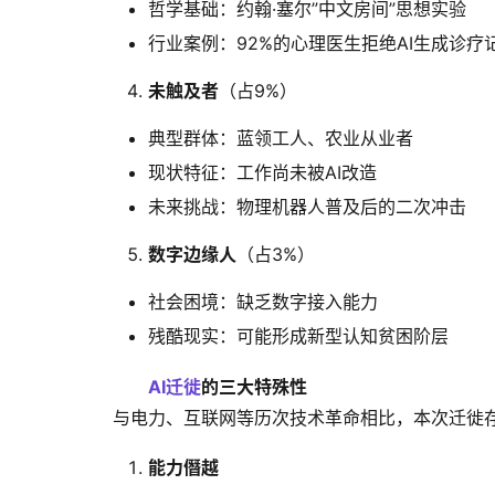
哲学基础：约翰·塞尔”中文房间”思想实验
行业案例：92%的心理医生拒绝AI生成诊疗
未触及者
‌（占9%）
典型群体：蓝领工人、农业从业者
现状特征：工作尚未被AI改造
未来挑战：物理机器人普及后的二次冲击
数字边缘人
‌（占3%）
社会困境：缺乏数字接入能力
残酷现实：可能形成新型认知贫困阶层
AI迁徙
的三大特殊性
与电力、互联网等历次技术革命相比，本次迁徙
能力僭越