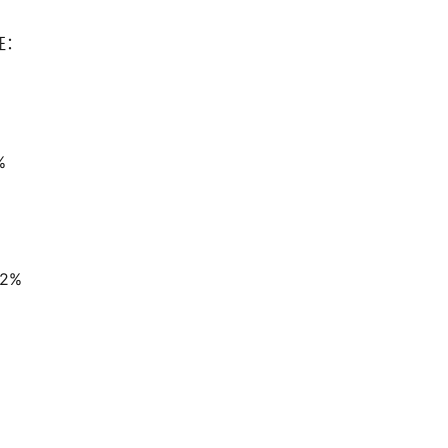
征：
%
2%