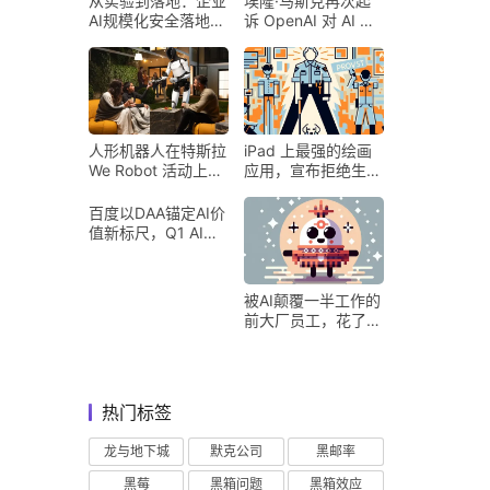
从实验到落地：企业
埃隆·马斯克再次起
AI规模化安全落地的
诉 OpenAI 对 AI 行
核心密码
业意味着什么
人形机器人在特斯拉
iPad 上最强的绘画
We Robot 活动上为
应用，宣布拒绝生成
客人提供饮料和聚会
式 AI
百度以DAA锚定AI价
值新标尺，Q1 AI营
收占比超五成验证商
业化落地
被AI颠覆一半工作的
前大厂员工，花了8
个月找到用AI工作的
新方式
热门标签
龙与地下城
默克公司
黑邮率
黑莓
黑箱问题
黑箱效应