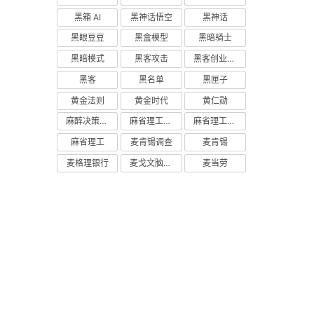
黑箱 AI
黑神话悟空
黑神话
黑眼豆豆
黑盒模型
黑暗骑士
黑暗模式
黑客攻击
黑客创业主义
黑客
黑名单
黑匣子
黄金法则
黄金时代
黄仁勋
麻醉决策支持
麻省理工学院研究
麻省理工学院
麻省理工
麦肯锡调查
麦肯锡
麦格理银行
麦戈文脑研究所
麦当劳