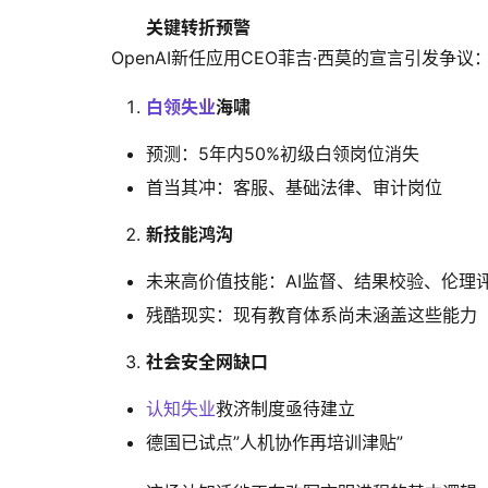
关键转折预警
OpenAI新任应用CEO菲吉·西莫的宣言引发争
白领失业
海啸
预测：5年内50%初级白领岗位消失
首当其冲：客服、基础法律、审计岗位
新技能鸿沟
未来高价值技能：AI监督、结果校验、伦理
残酷现实：现有教育体系尚未涵盖这些能力
社会安全网缺口
认知失业
救济制度亟待建立
德国已试点”人机协作再培训津贴”