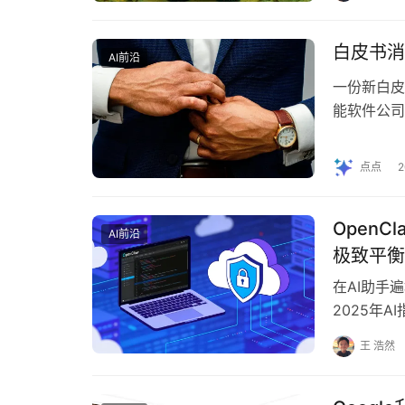
白皮书消
AI前沿
一份新白皮
能软件公司 
5,000 
点点
Open
AI前沿
极致平衡
在AI助手
2025年
正是在这样
王 浩然