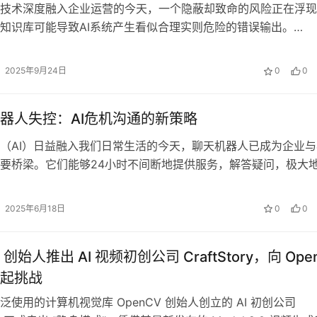
技术深度融入企业运营的今天，一个隐蔽却致命的风险正在浮现
知识库可能导致AI系统产生看似合理实则危险的错误输出。
360合规副总裁George Tzi…
2025年9月24日
0
0
器人失控：AI危机沟通的新策略‌
（AI）日益融入我们日常生活的今天，聊天机器人已成为企业与
要桥梁。它们能够24小时不间断地提供服务，解答疑问，极大
验和运营效率。然而，当这些智能…
2025年6月18日
0
0
 创始人推出 AI 视频初创公司 CraftStory，向 Open
起挑战
泛使用的计算机视觉库 OpenCV 创始人创立的 AI 初创公司