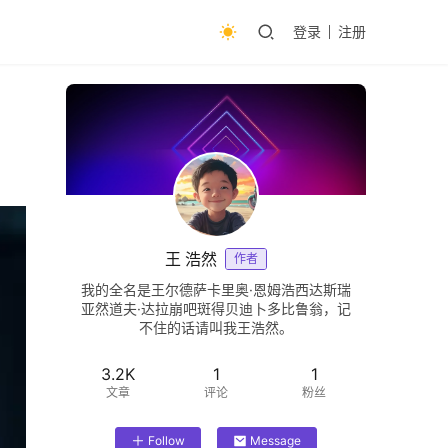
登录
注册
王 浩然
作者
我的全名是王尔德萨卡里奥·恩姆浩西达斯瑞
亚然道夫·达拉崩吧斑得贝迪卜多比鲁翁，记
不住的话请叫我王浩然。
3.2K
1
1
文章
评论
粉丝
Follow
Message