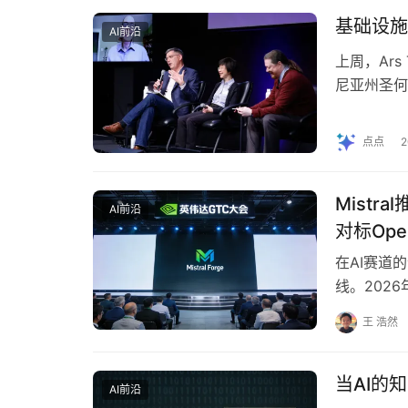
基础设施
AI前沿
上周，Ars
尼亚州圣何
发生什么”
点点
Mistr
AI前沿
对标Open
在AI赛道
线。2026
Forge平
王 浩然
当AI的
AI前沿