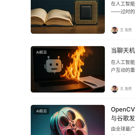
在人工智能
——过时的
Archive
王 浩然
当聊天机
AI前沿
在人工智能
户互动的重
升了用户体
王 浩然
OpenCV
AI前沿
与谷歌发
由全球最广