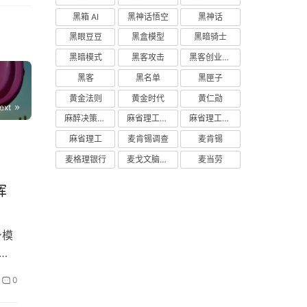
黑箱 AI
黑神话悟空
黑神话
黑眼豆豆
黑盒模型
黑暗骑士
黑暗模式
黑客攻击
黑客创业主义
黑客
黑名单
黑匣子
黄金法则
黄金时代
黄仁勋
ext
麻醉决策支持
麻省理工学院研究
麻省理工学院
麻省理工
麦肯锡调查
麦肯锡
麦格理银行
麦戈文脑研究所
麦当劳
挥
身模
、微
0