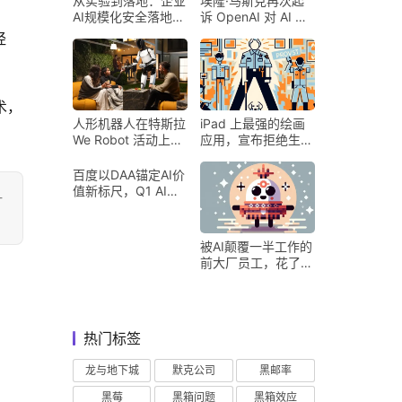
从实验到落地：企业
埃隆·马斯克再次起
AI规模化安全落地的
诉 OpenAI 对 AI 行
核心密码
业意味着什么
经
术，
人形机器人在特斯拉
iPad 上最强的绘画
We Robot 活动上为
应用，宣布拒绝生成
客人提供饮料和聚会
式 AI
百度以DAA锚定AI价
值新标尺，Q1 AI营
-
收占比超五成验证商
业化落地
被AI颠覆一半工作的
前大厂员工，花了8
个月找到用AI工作的
新方式
热门标签
龙与地下城
默克公司
黑邮率
黑莓
黑箱问题
黑箱效应