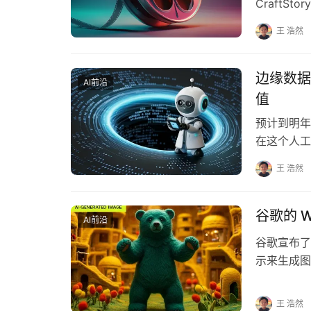
CraftS
统，在 A…
王 浩然
边缘数据
AI前沿
值
预计到明年
在这个人工
这样做可能
王 浩然
谷歌的 W
AI前沿
谷歌宣布了
示来生成图
想要的主题
王 浩然