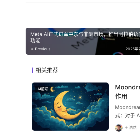
Meta AI正式进军中东与非洲市场，推出阿拉伯语
功能
Previous
2025年
相关推荐
Moond
AI前沿
作用
Moond
式：对于 A
软的 M1…
王 浩然