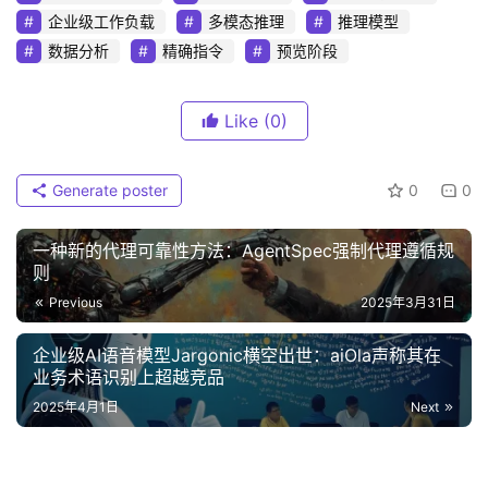
企业级工作负载
多模态推理
推理模型
数据分析
精确指令
预览阶段
Like
(0)
Generate poster
0
0
一种新的代理可靠性方法：AgentSpec强制代理遵循规
则
Previous
2025年3月31日
企业级AI语音模型Jargonic横空出世：aiOla声称其在
业务术语识别上超越竞品
2025年4月1日
Next