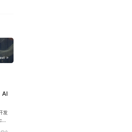
ext
 AI
开发
c…
0