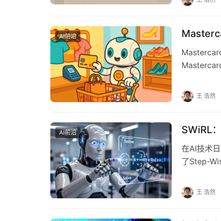
Maste
AI前沿
Master
Maste
AI搜索时
王 浩然
SWiR
AI前沿
在AI技术
了Step-W
型…
王 浩然