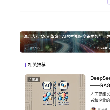
混元大和 MoE 革命：AI 模型如何变得更智能、
Previous
2024年1
相关推荐
DeepSe
AI前沿
——RA
人工智能发
者和企业的格局
王 浩然