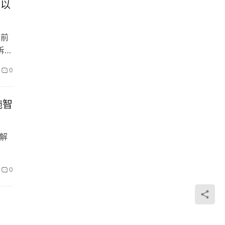
在以
有前
诉我
0
施智
解
0