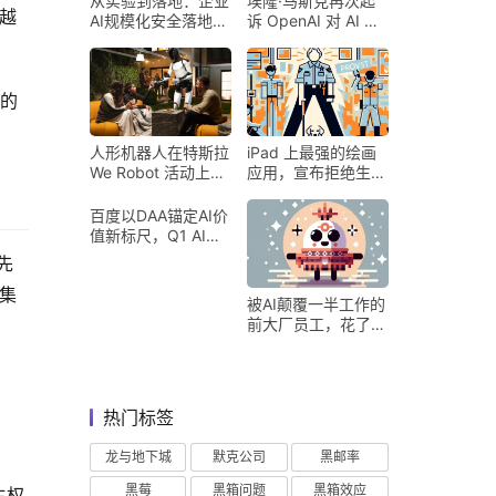
从实验到落地：企业
埃隆·马斯克再次起
织越
AI规模化安全落地的
诉 OpenAI 对 AI 行
核心密码
业意味着什么
端的
人形机器人在特斯拉
iPad 上最强的绘画
We Robot 活动上为
应用，宣布拒绝生成
客人提供饮料和聚会
式 AI
百度以DAA锚定AI价
值新标尺，Q1 AI营
收占比超五成验证商
先
业化落地
集
被AI颠覆一半工作的
前大厂员工，花了8
个月找到用AI工作的
新方式
热门标签
龙与地下城
默克公司
黑邮率
黑莓
黑箱问题
黑箱效应
主权