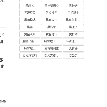
黑箱 AI
黑神话悟空
黑神话
黑眼豆豆
黑盒模型
黑暗骑士
黑暗模式
黑客攻击
黑客创业主义
黑客
黑名单
黑匣子
黄金法则
黄金时代
黄仁勋
技术
训
麻醉决策支持
麻省理工学院研究
麻省理工学院
麻省理工
麦肯锡调查
麦肯锡
麦格理银行
麦戈文脑研究所
麦当劳
之旅
优化
论是