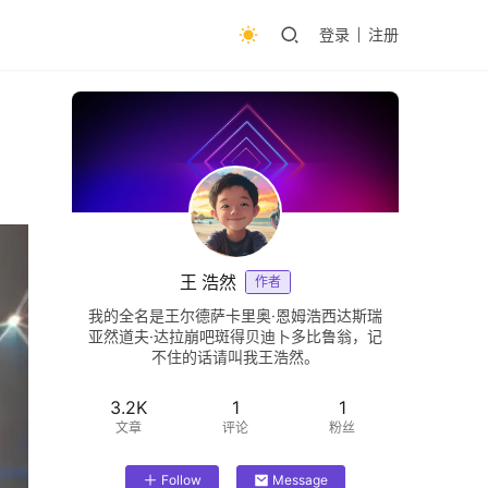
登录
注册
王 浩然
作者
我的全名是王尔德萨卡里奥·恩姆浩西达斯瑞
亚然道夫·达拉崩吧斑得贝迪卜多比鲁翁，记
不住的话请叫我王浩然。
3.2K
1
1
文章
评论
粉丝
Follow
Message