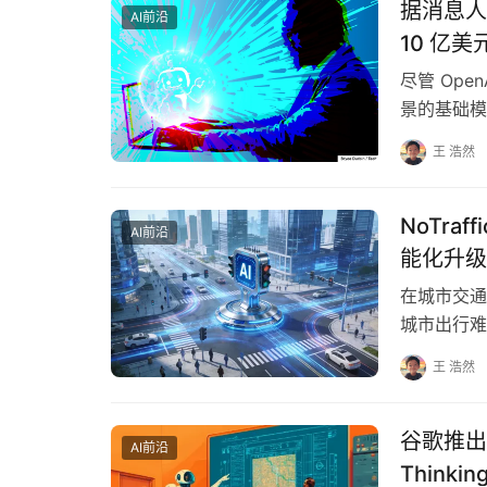
据消息人士
AI前沿
10 亿美
尽管 Op
景的基础模
们，Black 
王 浩然
NoTra
AI前沿
能化升级
在城市交通
城市出行难
NoTraf
王 浩然
谷歌推出 G
AI前沿
Think