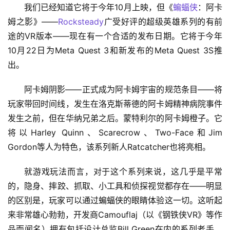
我们已经知道它将于今年10月上映，但《
蝙蝠侠
：阿卡
姆之影》——
Rocksteady
广受好评的超级英雄系列的有前
途的VR版本——现在有一个合适的发布日期。它将于今年
10月22日为Meta Quest 3和新发布的Meta Quest 3S推
出。
阿卡姆阴影——正式成为阿卡姆宇宙的规范条目——将
玩家带回时间线，发生在洛克斯蒂德的阿卡姆精神病院事件
发生之前，但在华纳兄弟之后。蒙特利尔的阿卡姆橙子。它
将以Harley Quinn、Scarecrow、Two-Face和Jim 
Gordon等人为特色，该系列新人Ratcatcher也将亮相。
就游戏玩法而言，对于这个系列来说，这几乎是平常
的，隐身、摔跤、抓取、小工具和侦探视觉都存在——明显
的区别是，玩家可以通过蝙蝠侠的眼睛体验这一切。这听起
来非常雄心勃勃，开发商Camouflaj（以《钢铁侠VR》等作
品而闻名）拥有包括设计总监Bill Green在内的系列老手，