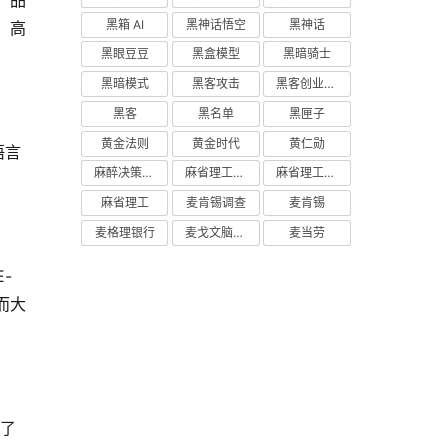
产品
黑箱 AI
黑神话悟空
黑神话
、高
黑眼豆豆
黑盒模型
黑暗骑士
黑暗模式
黑客攻击
黑客创业主义
黑客
黑名单
黑匣子
黄金法则
黄金时代
黄仁勋
语言
麻醉决策支持
麻省理工学院研究
麻省理工学院
麻省理工
麦肯锡调查
麦肯锡
麦格理银行
麦戈文脑研究所
麦当劳
E-
而大
除了