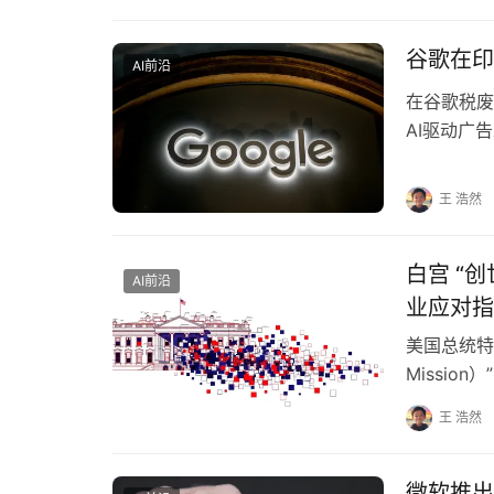
谷歌在印
AI前沿
在谷歌税废
AI驱动广
潜力，也彰
王 浩然
白宫 “创
AI前沿
业应对指
美国总统特
Missio
划”，旨在
王 浩然
微软推