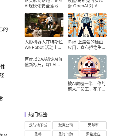
从实验到落地：企业
埃隆·马斯克再次起
AI规模化安全落地的
诉 OpenAI 对 AI 行
核心密码
业意味着什么
己的
人形机器人在特斯拉
iPad 上最强的绘画
We Robot 活动上为
应用，宣布拒绝生成
客人提供饮料和聚会
式 AI
百度以DAA锚定AI价
值新标尺，Q1 AI营
确性
收占比超五成验证商
经
业化落地
。
被AI颠覆一半工作的
前大厂员工，花了8
个月找到用AI工作的
常
新方式
热门标签
龙与地下城
默克公司
黑邮率
黑莓
黑箱问题
黑箱效应