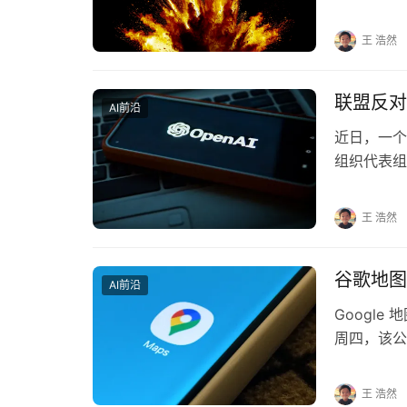
ChatGP
王 浩然
联盟反对
AI前沿
近日，一个
组织代表组
信件，强烈
王 浩然
谷歌地图正
AI前沿
Google
周四，该公
他们找…
王 浩然