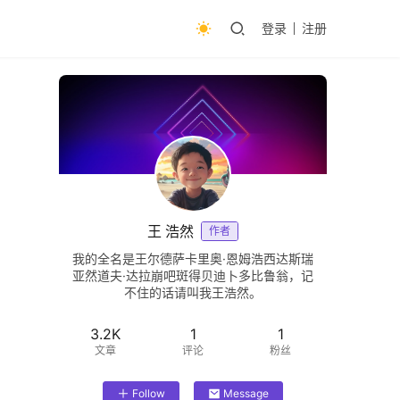
登录
注册
王 浩然
作者
我的全名是王尔德萨卡里奥·恩姆浩西达斯瑞
亚然道夫·达拉崩吧斑得贝迪卜多比鲁翁，记
不住的话请叫我王浩然。
3.2K
1
1
文章
评论
粉丝
Follow
Message