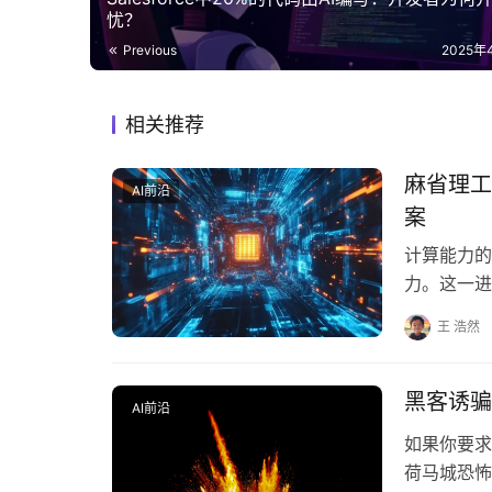
忧？
Previous
2025年
相关推荐
麻省理工
AI前沿
案
计算能力的
力。这一进
而，随着我
王 浩然
黑客诱骗
AI前沿
如果你要求
荷马城恐怖