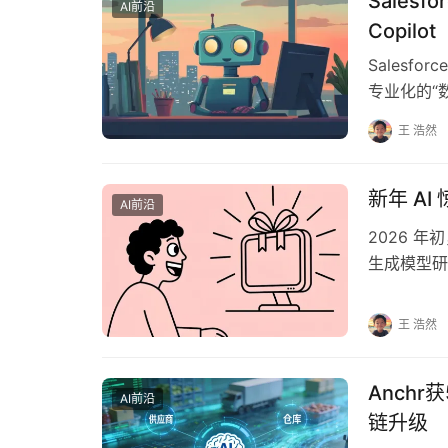
Salesf
AI前沿
Copilot
Sales
专业化的“
产品被命名为
王 浩然
新年 AI
AI前沿
2026 
生成模型研发
Stabilit…
王 浩然
Anch
AI前沿
链升级