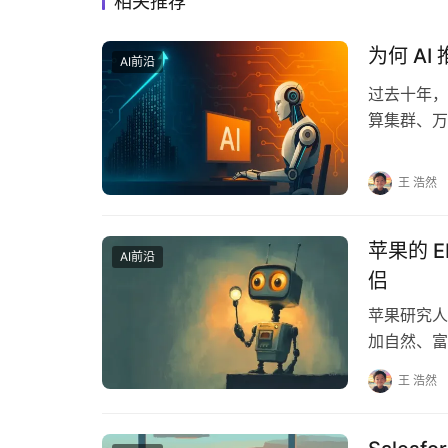
相关推荐
为何 A
AI前沿
过去十年，
算集群、万
能摩天大楼
王 浩然
苹果的 
AI前沿
侣
苹果研究人
加自然、富
平道路。 这
王 浩然