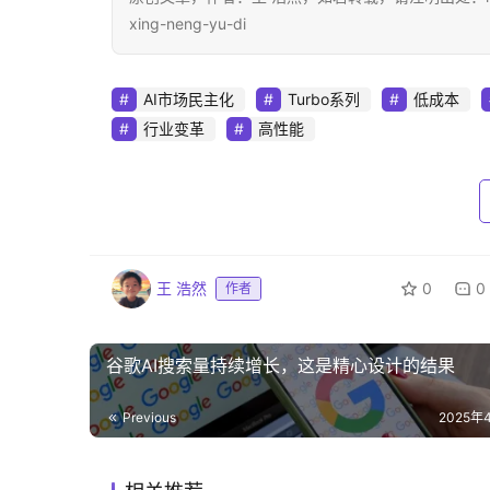
xing-neng-yu-di
AI市场民主化
Turbo系列
低成本
行业变革
高性能
王 浩然
0
0
作者
谷歌AI搜索量持续增长，这是精心设计的结果‌
Previous
2025年