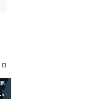
理模
ext