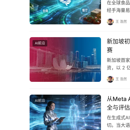
在全球食品
经手海量易
个规模庞大
王 浩然
新加坡初创
AI前沿
赛
新加坡首家基
资，以 2 亿
王 浩然
从Meta
AI前沿
全与评估
在生成式A
切。当大语