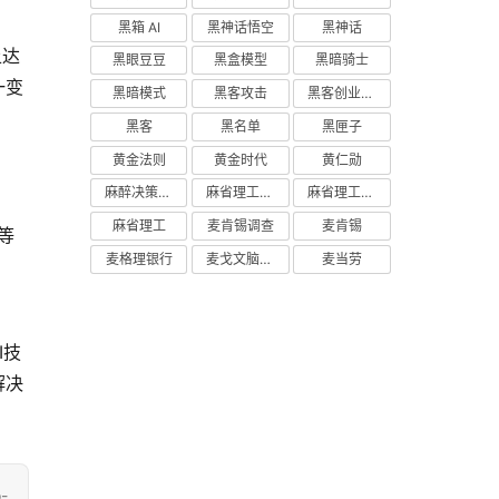
黑箱 AI
黑神话悟空
黑神话
上达
黑眼豆豆
黑盒模型
黑暗骑士
一变
黑暗模式
黑客攻击
黑客创业主义
黑客
黑名单
黑匣子
黄金法则
黄金时代
黄仁勋
麻醉决策支持
麻省理工学院研究
麻省理工学院
麻省理工
麦肯锡调查
麦肯锡
等
麦格理银行
麦戈文脑研究所
麦当劳
I技
解决
-