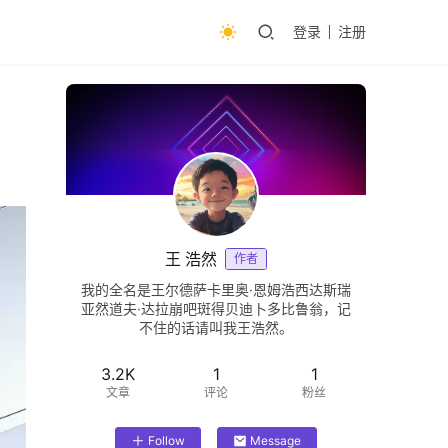
登录
注册
王 浩然
作者
我的全名是王尔德萨卡里奥·恩姆浩西达斯瑞
亚然道夫·达拉崩吧斑得贝迪卜多比鲁翁，记
不住的话请叫我王浩然。
3.2K
1
1
文章
评论
粉丝
Follow
Message