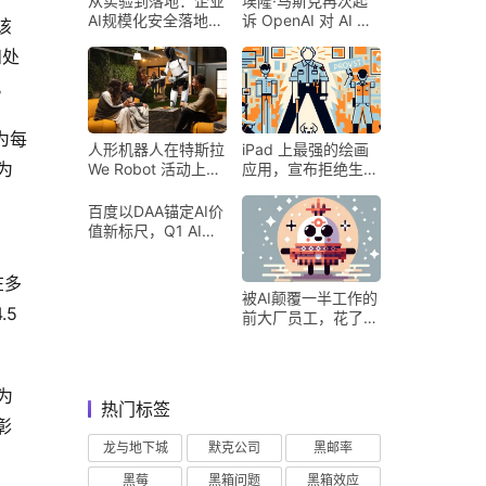
从实验到落地：企业
埃隆·马斯克再次起
AI规模化安全落地的
诉 OpenAI 对 AI 行
该
核心密码
业意味着什么
和处
。
为每
人形机器人在特斯拉
iPad 上最强的绘画
为
We Robot 活动上为
应用，宣布拒绝生成
客人提供饮料和聚会
式 AI
百度以DAA锚定AI价
值新标尺，Q1 AI营
收占比超五成验证商
业化落地
在多
被AI颠覆一半工作的
5 
前大厂员工，花了8
个月找到用AI工作的
新方式
为
热门标签
彰
龙与地下城
默克公司
黑邮率
黑莓
黑箱问题
黑箱效应