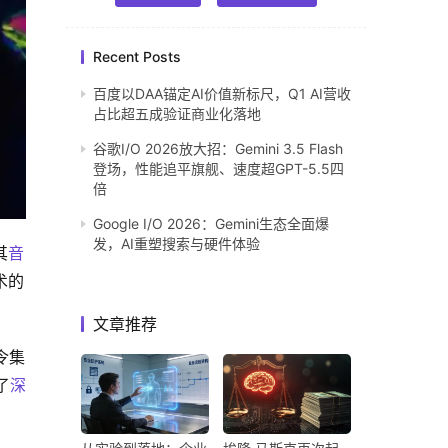
Recent Posts
百度以DAA锚定AI价值新标尺，Q1 AI营收
占比超五成验证商业化落地
谷歌I/O 2026放大招：Gemini 3.5 Flash
登场，性能追平旗舰、速度超GPT-5.5四
倍
Google I/O 2026：Gemini生态全面爆
发，AI重塑搜索与硬件体验
其
音
术的
文章推荐
令集
了
深