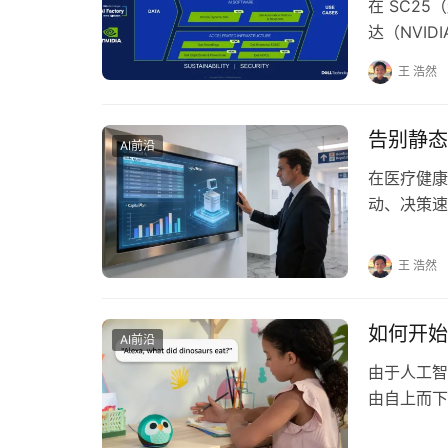
在 SC25
达（NVI
业更轻松…
王 浩然
告别静态
AI前沿
在医疗健康
动、决策速
正面临着日
王 浩然
如何开始
AI前沿
由于人工智
由自上而下
于构建和部