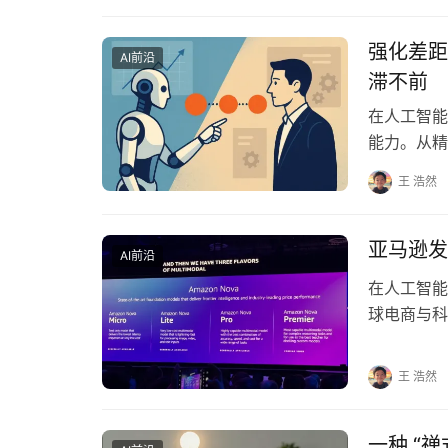
强化差距
AI前沿
滞不前
在人工智能
能力。从精
人类顶尖棋
王 浩然
亚马逊发布
AI前沿
在人工智能
球电商与科
款AI模型
王 浩然
一种 “