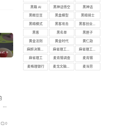
黑箱 AI
黑神话悟空
黑神话
黑眼豆豆
黑盒模型
黑暗骑士
黑暗模式
黑客攻击
黑客创业主义
黑客
黑名单
黑匣子
黄金法则
黄金时代
黄仁勋
麻醉决策支持
麻省理工学院研究
麻省理工学院
ext
麻省理工
麦肯锡调查
麦肯锡
麦格理银行
麦戈文脑研究所
麦当劳
的
 ‌
0