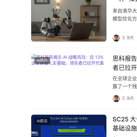
AI前沿
来自清华大
模型优化方法
模型先验证
王 浩然
思科报告
AI前沿
者已拉开
在全球企业
露了一个残
分被称为 “
王 浩然
SC25
AI前沿
基础设施