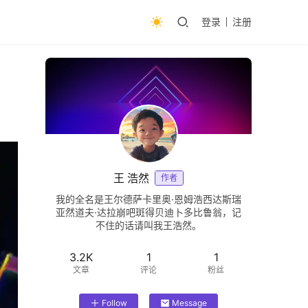
登录
注册
王 浩然
作者
我的全名是王尔德萨卡里奥·恩姆浩西达斯瑞
亚然道夫·达拉崩吧斑得贝迪卜多比鲁翁，记
不住的话请叫我王浩然。
3.2K
1
1
文章
评论
粉丝
Follow
Message