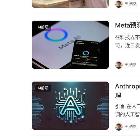
王 浩然
Meta
AI前沿
在科技界不
司，近日发
AI（Generat
王 浩然
Anthr
AI前沿
理
引言 在人
调的人工智
波澜。Clau
王 浩然