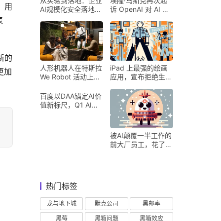
从实验到落地：企业
埃隆·马斯克再次起
，用
AI规模化安全落地的
诉 OpenAI 对 AI 行
核心密码
业意味着什么
表
新的
人形机器人在特斯拉
iPad 上最强的绘画
更加
We Robot 活动上为
应用，宣布拒绝生成
客人提供饮料和聚会
式 AI
百度以DAA锚定AI价
值新标尺，Q1 AI营
收占比超五成验证商
业化落地
被AI颠覆一半工作的
前大厂员工，花了8
个月找到用AI工作的
新方式
热门标签
龙与地下城
默克公司
黑邮率
黑莓
黑箱问题
黑箱效应