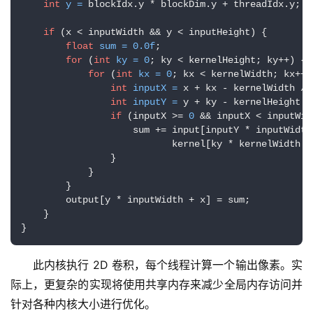
int
y
=
 blockIdx.y * blockDim.y + threadIdx.y;

if
 (x < inputWidth && y < inputHeight) {

float
sum
=
0.0f
;

for
 (
int
ky
=
0
; ky < kernelHeight; ky++) {

for
 (
int
kx
=
0
; kx < kernelWidth; kx++) 
int
inputX
=
 x + kx - kernelWidth / 
int
inputY
=
 y + ky - kernelHeight /
if
 (inputX >= 
0
 && inputX < inputWid
                    sum += input[inputY * inputWidth 
                           kernel[ky * kernelWidth + 
                }

            }

        }

        output[y * inputWidth + x] = sum;

    }

}
此内核执行 2D 卷积，每个线程计算一个输出像素。实
际上，更复杂的实现将使用共享内存来减少全局内存访问并
针对各种内核大小进行优化。