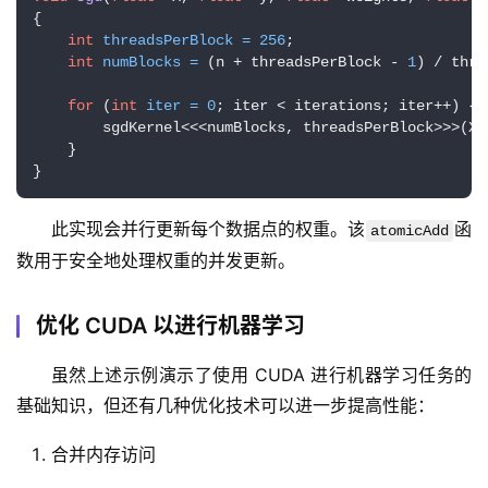
{

int
threadsPerBlock
=
256
;

int
numBlocks
=
 (n + threadsPerBlock - 
1
) / thre
for
 (
int
iter
=
0
; iter < iterations; iter++) {

        sgdKernel<<<numBlocks, threadsPerBlock>>>(X,
    }

}
此实现会并行更新每个数据点的权重。该
函
atomicAdd
数用于安全地处理权重的并发更新。
优化 CUDA 以进行机器学习
虽然上述示例演示了使用 CUDA 进行机器学习任务的
基础知识，但还有几种优化技术可以进一步提高性能：
合并内存访问