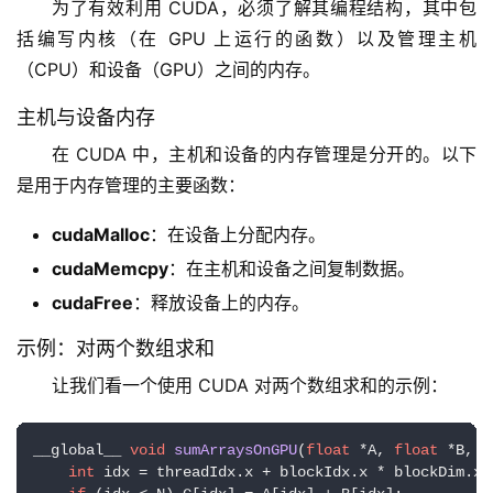
为了有效利用 CUDA，必须了解其编程结构，其中包
括编写内核（在 GPU 上运行的函数）以及管理主机
（CPU）和设备（GPU）之间的内存。
主机与设备内存
在 CUDA 中，主机和设备的内存管理是分开的。以下
是用于内存管理的主要函数：
cudaMalloc
：在设备上分配内存。
cudaMemcpy
：在主机和设备之间复制数据。
cudaFree
：释放设备上的内存。
示例：对两个数组求和
让我们看一个使用 CUDA 对两个数组求和的示例：
__global__ 
void
sumArraysOnGPU
(
float
 *A, 
float
 *B, 
f
int
 idx = threadIdx.x + blockIdx.x * blockDim.x;
