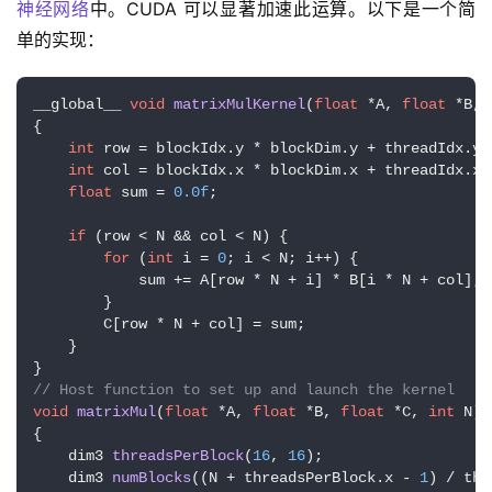
神经网络
中。CUDA 可以显著加速此运算。以下是一个简
单的实现：
__global__ 
void
matrixMulKernel
(
float
 *A, 
float
 *B, 
{

int
 row = blockIdx.y * blockDim.y + threadIdx.y;

int
 col = blockIdx.x * blockDim.x + threadIdx.x;

float
 sum = 
0.0f
;

if
 (row < N && col < N) {

for
 (
int
 i = 
0
; i < N; i++) {

            sum += A[row * N + i] * B[i * N + col];

        }

        C[row * N + col] = sum;

    }

// Host function to set up and launch the kernel
void
matrixMul
(
float
 *A, 
float
 *B, 
float
 *C, 
int
 N)
{

dim3 
threadsPerBlock
(
16
, 
16
)
;

dim3 
numBlocks
((N + threadsPerBlock.x - 
1
) / thr