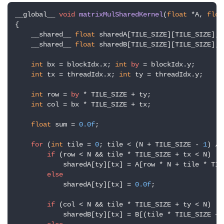
__
global__ 
void
matrixMulSharedKernel
(
float
 *A, 
floa
{

    __shared__ 
float
 sharedA[TILE_SIZE][TILE_SIZE];

    __shared__ 
float
 sharedB[TILE_SIZE][TILE_SIZE];

int
 bx = blockIdx.x; 
int
by
 = blockIdx.y;

int
 tx = threadIdx.x; 
int
 ty = threadIdx.y;

int
 row = 
by
 * TILE_SIZE + ty;

int
 col = bx * TILE_SIZE + tx;

float
 sum = 
0.0f
;

for
 (
int
 tile = 
0
; tile < (N + TILE_SIZE - 
1
) / 
if
 (row < N && tile * TILE_SIZE + tx < N)

            sharedA[ty][tx] = A[row * N + tile * TILE
else
            sharedA[ty][tx] = 
0.0f
;

if
 (col < N && tile * TILE_SIZE + ty < N)

            sharedB[ty][tx] = B[(tile * TILE_SIZE + t