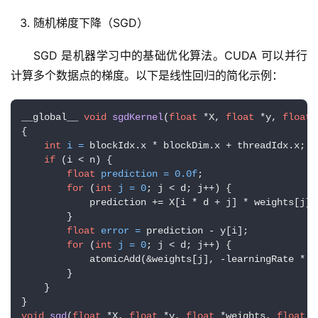
随机梯度下降（SGD）
SGD 是机器学习中的基础优化算法。CUDA 可以并行
计算多个数据点的梯度。以下是线性回归的简化示例：
__global__ 
void
sgdKernel
(
float
 *X, 
float
 *y, 
float
 
{

int
i
=
 blockIdx.x * blockDim.x + threadIdx.x;

if
 (i < n) {

float
prediction
=
0.0f
;

for
 (
int
j
=
0
; j < d; j++) {

            prediction += X[i * d + j] * weights[j];

        }

float
error
=
 prediction - y[i];

for
 (
int
j
=
0
; j < d; j++) {

            atomicAdd(&weights[j], -learningRate * e
        }

    }

void
sgd
(
float
 *X, 
float
 *y, 
float
 *weights, 
float
 l