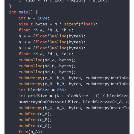
if
 (idx < N) C[idx] = A[idx] + B[idx];

int
main
()
{

int
 N = 
1024
;

size_t
 bytes = N * 
sizeof
(
float
);

float
 *h_A, *h_B, *h_C;

    h_A = (
float
*)
malloc
(bytes);

    h_B = (
float
*)
malloc
(bytes);

    h_C = (
float
*)
malloc
(bytes);

float
 *d_A, *d_B, *d_C;

cudaMalloc
(&d_A, bytes);

cudaMalloc
(&d_B, bytes);

cudaMalloc
(&d_C, bytes);

cudaMemcpy
(d_A, h_A, bytes, cudaMemcpyHostToDevic
cudaMemcpy
(d_B, h_B, bytes, cudaMemcpyHostToDevic
int
 blockSize = 
256
;

int
 gridSize = (N + blockSize - 
1
) / blockSize;

    sumArraysOnGPU<<<gridSize, blockSize>>>(d_A, d_B,
cudaMemcpy
(h_C, d_C, bytes, cudaMemcpyDeviceToHos
cudaFree
(d_A);

cudaFree
(d_B);

cudaFree
(d_C);

free
(h_A);
