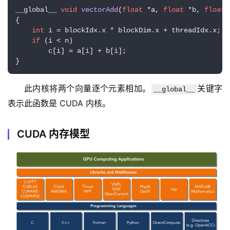
__global__ 
void
vectorAdd
(
float
 *a, 
float
 *b, 
float
 
{

int
 i = blockIdx.x * blockDim.x + threadIdx.x;

if
 (i < n)

        c[i] = a[i] + b[i];

}
此内核将两个向量逐个元素相加。
关键字
__global__
表示此函数是 CUDA 内核。
CUDA 内存模型