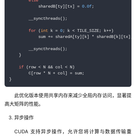
else
            sharedB[ty][tx] = 
0.0f
;

        __syncthreads();

for
 (
int
 k = 
0
; k < TILE_SIZE; k++)

            sum += sharedA[ty][k] * sharedB[k][tx];

        __syncthreads();

    }

if
 (row < N && col < N)

        C[row * N + col] = sum;

}
此优化版本使用共享内存来减少全局内存访问，显著提
高大矩阵的性能。
异步操作
CUDA 支持异步操作，允许您将计算与数据传输重