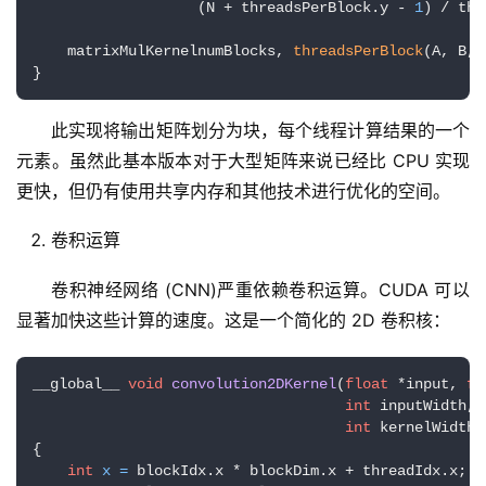
                   (N + threadsPerBlock.y - 
1
) / thr
    matrixMulKernelnumBlocks, 
threadsPerBlock
(A, B, 
}
此实现将输出矩阵划分为块，每个线程计算结果的一个
元素。虽然此基本版本对于大型矩阵来说已经比 CPU 实现
更快，但仍有使用共享内存和其他技术进行优化的空间。
卷积运算
卷积神经网络 (CNN)严重依赖卷积运算。CUDA 可以
显著加快这些计算的速度。这是一个简化的 2D 卷积核：
__global__ 
void
convolution2DKernel
(
float
 *input, 
fl
int
 inputWidth, 
int
 kernelWidth,
{

int
x
=
 blockIdx.x * blockDim.x + threadIdx.x;
