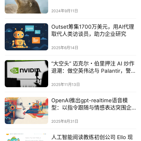
2024年9月11日
Outset筹集1700万美元，用AI代理
取代人类访谈员，助力企业研究
2025年6月14日
“大空头” 迈克尔・伯里押注 AI 炒作
退潮：做空英伟达与 Palantir，警示
行业泡沫风险
2025年11月13日
OpenAI推出gpt-realtime语音模
型：以指令跟随与情感表达突围企
业级语音AI市场‌
2025年8月31日
人工智能阅读教练初创公司 Ello 现