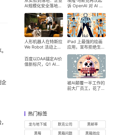
从实验到落地：企业
埃隆·马斯克再次起
AI规模化安全落地的
诉 OpenAI 对 AI 行
核心密码
业意味着什么
人形机器人在特斯拉
iPad 上最强的绘画
We Robot 活动上为
应用，宣布拒绝生成
率。
客人提供饮料和聚会
式 AI
百度以DAA锚定AI价
值新标尺，Q1 AI营
收占比超五成验证商
业化落地
创企
被AI颠覆一半工作的
前大厂员工，花了8
个月找到用AI工作的
新方式
热门标签
验，
龙与地下城
默克公司
黑邮率
黑莓
黑箱问题
黑箱效应