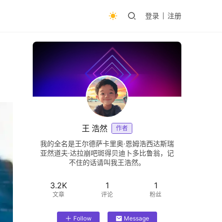
登录
注册
王 浩然
作者
我的全名是王尔德萨卡里奥·恩姆浩西达斯瑞
亚然道夫·达拉崩吧斑得贝迪卜多比鲁翁，记
不住的话请叫我王浩然。
3.2K
1
1
文章
评论
粉丝
Follow
Message