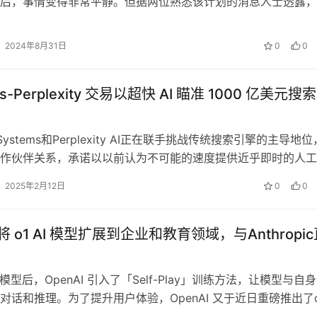
后，事情变得非常平静。但据两位熟悉该计划的消息人士透露，
 Conve…
2024年8月31日
0
0
as-Perplexity 交易以超快 AI 瞄准 1000 亿美元搜
s Systems和Perplexity AI正在联手挑战传统搜索引擎的主导地
作伙伴关系，承诺以以前认为不可能的速度提供近乎即时的人工
。 …
2025年2月12日
0
0
I 将 o1 AI 模型扩展到企业和教育领域，与Anthropi
AI 模型后，OpenAI 引入了「Self-Play」训练方法，让模型与自
对话和推理。为了提升用户体验，OpenAI 又于近日重磅推出了o