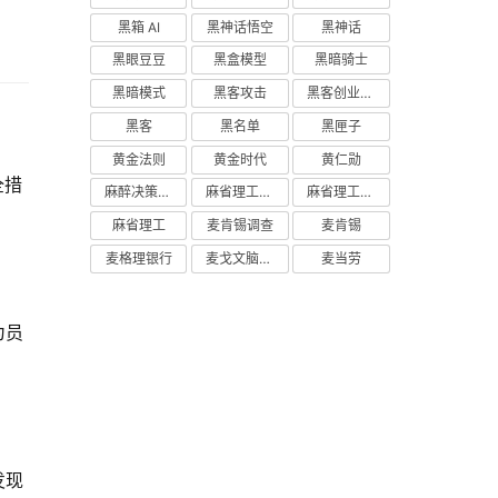
黑箱 AI
黑神话悟空
黑神话
黑眼豆豆
黑盒模型
黑暗骑士
黑暗模式
黑客攻击
黑客创业主义
黑客
黑名单
黑匣子
黄金法则
黄金时代
黄仁勋
全措
麻醉决策支持
麻省理工学院研究
麻省理工学院
麻省理工
麦肯锡调查
麦肯锡
麦格理银行
麦戈文脑研究所
麦当劳
为员
发现