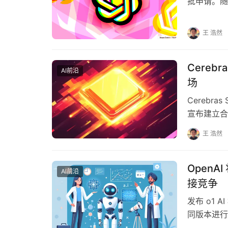
批申请。随
OpenAI 的
王 浩然
Cerebr
AI前沿
场
Cerebra
宣布建立合
能搜索结果
王 浩然
OpenA
AI前沿
接竞争
发布 o1 
同版本进行
previ…