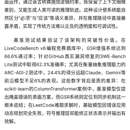
面运作，通过语言转换施加逻辑约束，既保留了上下文细微
差别，又能生成人类可读的推理轨迹。这种设计使系统能自
然区分”必须”与”应该”等语义差异，并在推理路径中直接暴
露矛盾，实现了传统方法难以企及的透明度和可调试性。
基准测试结果验证了该架构的突破性价值。在
LiveCodeBench v6编程竞赛题库中，GSR增强系统达到
66.6%通过率；针对GitHub真实漏洞修复的SWE-Bench 
Lite测试中取得62.3%准确率；尤其在衡量抽象推理能力的
ARC-AGI-2测试中，24.4%的得分远超Claude、Gemini等
前沿模型不足6%的表现。这些数字背后是质的差异：在
scikit-learn的ColumnTransformer案例中，基准模型仅提
出掩盖错误的表面方案，而GSR系统则定位到同步机制这一
根本症结；在LeetCode难题求解时，基础模型因错误应用
动态规划完全失败，符号推理层却能修正状态表示并输出有
效解。