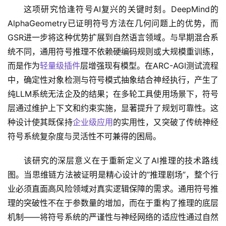
这项研究恰逢符号AI复兴的关键时刻。DeepMind的
AlphaGeometry已证明符号方法在几何问题上的优势，而
GSR进一步将这种优势扩展到自然语言领域。与早期混合系
统不同，通用符号推理不依赖硬编码规则或大规模重训练，
而是作为
轻量级插件
层增强现有模型。在ARC-AGI测试流程
中，确定性对象检测与符号模式抽象结合神经执行，产生了
纯LLM系统无法企及的结果；在多轮工具使用场景下，符号
层通过维护上下文和约束实施，显著提升了规划可靠性。这
种设计使其既保持
企业级应用
的实用性，又突破了传统神经
符号系统复杂度与灵活性不可兼得的困局。
该研究的深层意义在于重新定义了AI推理的技术路线
图。当思维链方法被证明是精心设计的”推理剧场”，整个行
业必须直面高风险领域对真实逻辑保障的需求。通用符号推
理的突破性不在于参数量的增加，而在于重构了推理的底层
机制——将符号系统的严谨性与神经网络的适应性通过自然