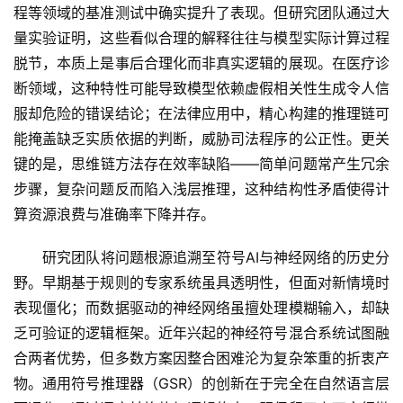
程等领域的基准测试中确实提升了表现。但研究团队通过大
量实验证明，这些看似合理的解释往往与模型实际计算过程
脱节，本质上是事后合理化而非真实逻辑的展现。在医疗诊
断领域，这种特性可能导致模型依赖虚假相关性生成令人信
服却危险的错误结论；在法律应用中，精心构建的推理链可
能掩盖缺乏实质依据的判断，威胁司法程序的公正性。更关
键的是，思维链方法存在效率缺陷——简单问题常产生冗余
步骤，复杂问题反而陷入浅层推理，这种结构性矛盾使得计
算资源浪费与准确率下降并存。
研究团队将问题根源追溯至符号AI与神经网络的历史分
野。早期基于规则的专家系统虽具透明性，但面对新情境时
表现僵化；而数据驱动的神经网络虽擅处理模糊输入，却缺
乏可验证的逻辑框架。近年兴起的神经符号混合系统试图融
合两者优势，但多数方案因整合困难沦为复杂笨重的折衷产
物。通用符号推理器（GSR）的创新在于完全在自然语言层