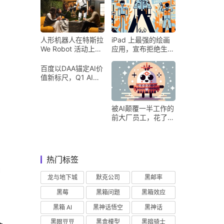
人形机器人在特斯拉
iPad 上最强的绘画
We Robot 活动上为
应用，宣布拒绝生成
客人提供饮料和聚会
式 AI
百度以DAA锚定AI价
值新标尺，Q1 AI营
收占比超五成验证商
业化落地
被AI颠覆一半工作的
前大厂员工，花了8
个月找到用AI工作的
新方式
热门标签
龙与地下城
默克公司
黑邮率
黑莓
黑箱问题
黑箱效应
黑箱 AI
黑神话悟空
黑神话
黑眼豆豆
黑盒模型
黑暗骑士