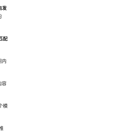
启发
的
匹配
间内
内容
个模
推