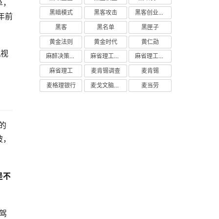
革，
黑暗模式
黑客攻击
黑客创业主义
年前
黑客
黑名单
黑匣子
黄金法则
黄金时代
黄仁勋
机视
麻醉决策支持
麻省理工学院研究
麻省理工学院
麻省理工
麦肯锡调查
麦肯锡
麦格理银行
麦戈文脑研究所
麦当劳
的
破，
是不
驾