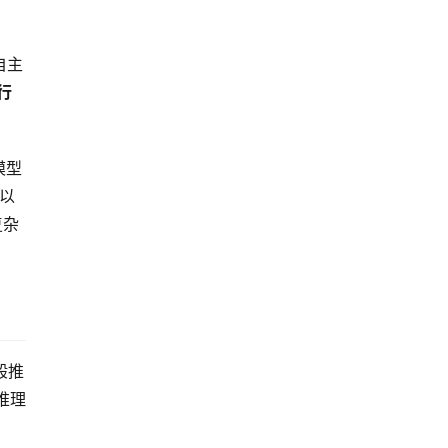
自主
行
模型
，以
复杂
般推
的推理