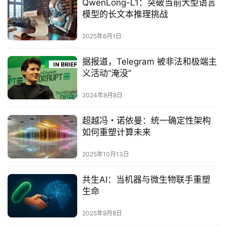
QwenLong-L1：突破当前大型语言
模型的长文本推理挑战‌
2025年6月1日
据报道，Telegram 被非法和极端主
义活动“淹没”
2024年9月8日
超越冯・诺依曼：统一确定性架构
如何重塑计算未来
2025年10月13日
共生AI：当机器与微生物联手重塑
生命‌
2025年9月8日