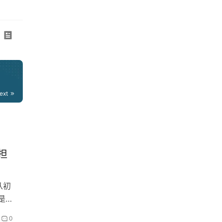
ext
担
从初
是
0