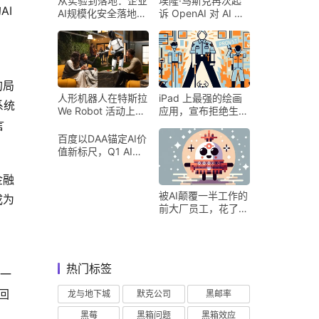
从实验到落地：企业
埃隆·马斯克再次起
AI
AI规模化安全落地的
诉 OpenAI 对 AI 行
核心密码
业意味着什么
的局
人形机器人在特斯拉
iPad 上最强的绘画
系统
We Robot 活动上为
应用，宣布拒绝生成
客人提供饮料和聚会
式 AI
言
百度以DAA锚定AI价
值新标尺，Q1 AI营
收占比超五成验证商
业化落地
金融
被AI颠覆一半工作的
成为
前大厂员工，花了8
个月找到用AI工作的
新方式
热门标签
这一
回
龙与地下城
默克公司
黑邮率
黑莓
黑箱问题
黑箱效应