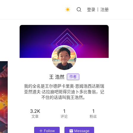
登录
注册
王 浩然
作者
我的全名是王尔德萨卡里奥·恩姆浩西达斯瑞
亚然道夫·达拉崩吧斑得贝迪卜多比鲁翁，记
不住的话请叫我王浩然。
3.2K
1
1
文章
评论
粉丝
Follow
Message