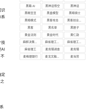
黑箱 AI
黑神话悟空
黑神话
何识
黑眼豆豆
黑盒模型
黑暗骑士
I系
黑暗模式
黑客攻击
黑客创业主义
黑客
黑名单
黑匣子
黄金法则
黄金时代
黄仁勋
个技
麻醉决策支持
麻省理工学院研究
麻省理工学院
AI
麻省理工
麦肯锡调查
麦肯锡
，不
麦格理银行
麦戈文脑研究所
麦当劳
确定
性之
I系