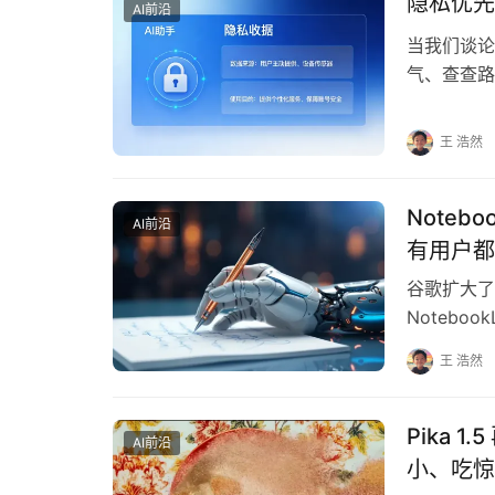
隐私优先
AI前沿
当我们谈论
气、查查路
今的个人A
王 浩然
Noteb
AI前沿
有用户都
谷歌扩大了
Notebo
公司还更新
王 浩然
Pika 
AI前沿
小、吃惊