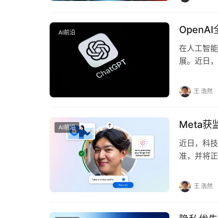
Open
AI前沿
在人工智能
展。近日，
标志着Op
王 浩然
Meta
AI前沿
近日，科技
准，并将正
击网络欺诈
王 浩然