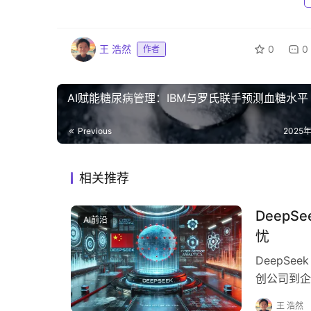
王 浩然
0
0
作者
AI赋能糖尿病管理：IBM与罗氏联手预测血糖水平
Previous
2025
相关推荐
Deep
AI前沿
忧
DeepSe
创公司到企
在中国开发
王 浩然