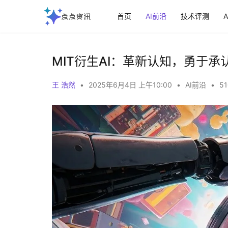
首页
AI前沿
技术评测
MIT衍生AI：革新认知，勇于
王 浩然
•
2025年6月4日 上午10:00
•
AI前沿
•
51