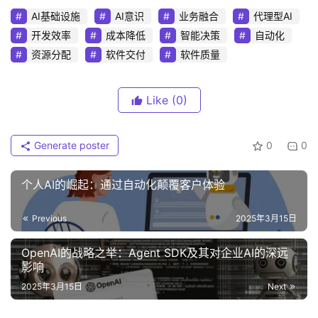
AI基础设施
AI意识
业务融合
代理型AI
开发效率
成本降低
智能决策
自动化
资源分配
软件交付
软件质量
Like
(0)
Generate poster
0
0
个人AI的崛起：通过自动化颠覆客户体验
Previous
2025年3月15日
OpenAI的战略之举：Agent SDK及其对企业AI的深远
影响
2025年3月15日
Next