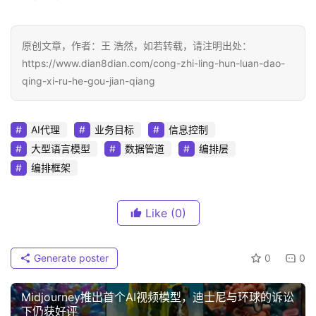
原创文章，作者：王 浩然，如若转载，请注明出处：
https://www.dian8dian.com/cong-zhi-ling-hun-luan-dao-
qing-xi-ru-he-gou-jian-qiang
AI代理
业务目标
信息控制
大型语言模型
数据管道
编排层
编排框架
Like
(0)
Generate poster
0
0
Midjourney推出首个AI视频模型，迪士尼与环球的诉讼
下仍获好评‌