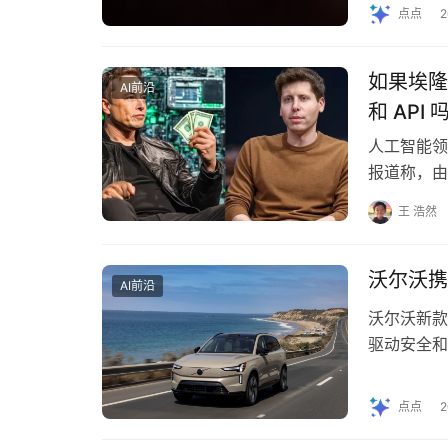
点点
如果埃隆·
AI前沿
和 API 
人工智能领
报道称，由
OpenAI
王 浩然
沃尔沃携
AI前沿
沃尔沃新款 
驱动安全和
点点