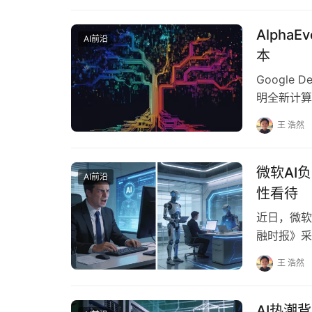
Alpha
AI前沿
本
Google
明全新计算机
王 浩然
微软AI
AI前沿
性看待
近日，微软A
融时报》采
的计算机相
王 浩然
AI热潮