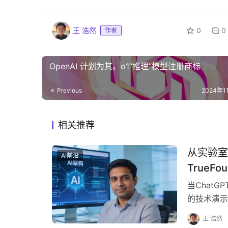
王 浩然
0
0
作者
OpenAI 计划为其。o1“推理”模型注册商标
Previous
2024年1
相关推荐
从实验室
AI前沿
TrueFou
当Chat
的技术演示
统故障带来
王 浩然