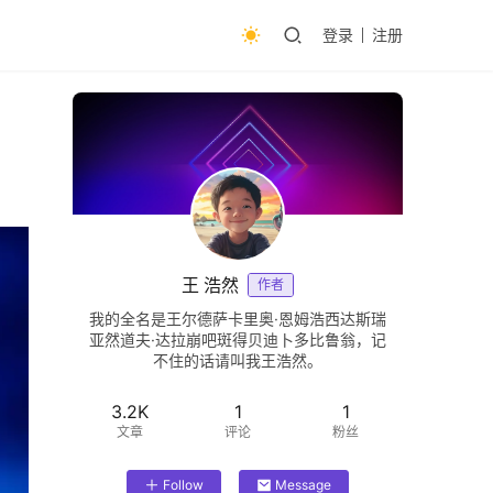
登录
注册
王 浩然
作者
我的全名是王尔德萨卡里奥·恩姆浩西达斯瑞
亚然道夫·达拉崩吧斑得贝迪卜多比鲁翁，记
不住的话请叫我王浩然。
3.2K
1
1
文章
评论
粉丝
Follow
Message