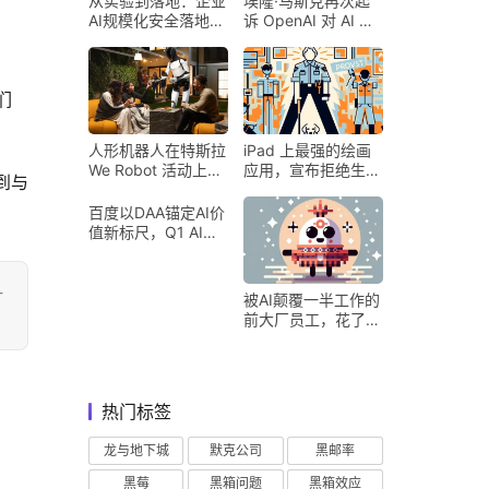
从实验到落地：企业
埃隆·马斯克再次起
AI规模化安全落地的
诉 OpenAI 对 AI 行
核心密码
业意味着什么
们
人形机器人在特斯拉
iPad 上最强的绘画
We Robot 活动上为
应用，宣布拒绝生成
到与
客人提供饮料和聚会
式 AI
百度以DAA锚定AI价
值新标尺，Q1 AI营
收占比超五成验证商
业化落地
-
被AI颠覆一半工作的
前大厂员工，花了8
个月找到用AI工作的
新方式
热门标签
龙与地下城
默克公司
黑邮率
黑莓
黑箱问题
黑箱效应