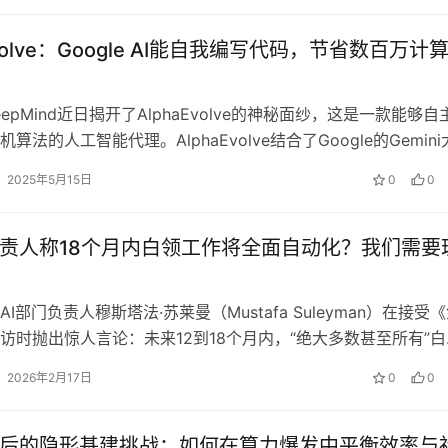
Evolve：Google AI能自我编写代码，节省数百万计
 DeepMind近日揭开了AlphaEvolve的神秘面纱，这是一款能够自
算法的人工智能代理。AlphaEvolve结合了Google的Gemini
2025年5月15日
0
0
负责人称18个月内白领工作将全面自动化？我们需要
I部门负责人穆斯塔法·苏莱曼（Mustafa Suleyman）在接受
访时抛出惊人言论：未来12到18个月内，“绝大多数甚至所有”白
关工作将实…
2026年2月17日
0
0
背后的隐形基建挑战：如何在算力爆发中平衡效率与