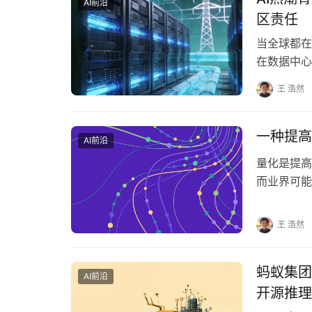
AI前沿
区责任
当全球都在
在数据中心
对数据中心
王 浩然
一种提高
AI前沿
量化是提高
而业界可能
示信息所需
王 浩然
蚂蚁集团
AI前沿
开源推理