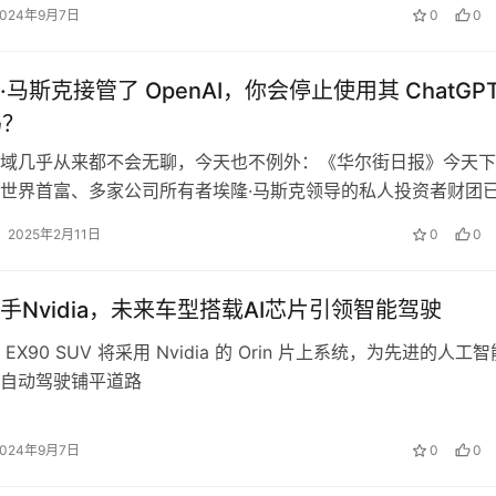
2024年9月7日
0
0
马斯克接管了 OpenAI，你会停止使用其 ChatGP
吗？
域几乎从来都不会无聊，今天也不例外：《华尔街日报》今天下
世界首富、多家公司所有者埃隆·马斯克领导的私人投资者财团
 的非营利董事会提出了974…
2025年2月11日
0
0
手Nvidia，未来车型搭载AI芯片引领智能驾驶
EX90 SUV 将采用 Nvidia 的 Orin 片上系统，为先进的人工智
自动驾驶铺平道路
2024年9月7日
0
0