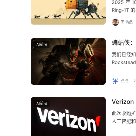
2025 
Ring-
不仅以参数
王 浩然
蝙蝠侠：
AI前沿
我们已经知
Rocks
的发布日期
点点
Verizo
AI前沿
此次收购扩
人工智能和