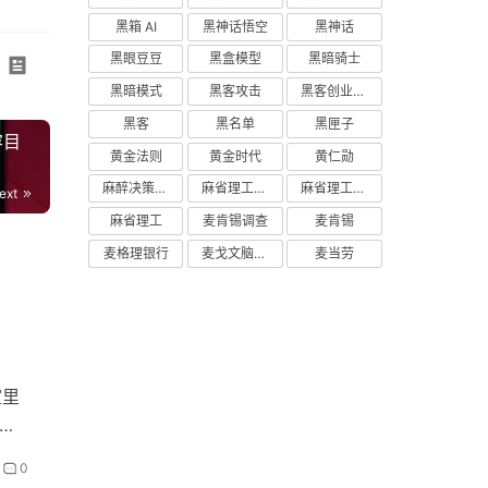
黑箱 AI
黑神话悟空
黑神话
黑眼豆豆
黑盒模型
黑暗骑士
黑暗模式
黑客攻击
黑客创业主义
黑客
黑名单
黑匣子
容目
黄金法则
黄金时代
黄仁勋
麻醉决策支持
麻省理工学院研究
麻省理工学院
ext
麻省理工
麦肯锡调查
麦肯锡
麦格理银行
麦戈文脑研究所
麦当劳
室里
系
0