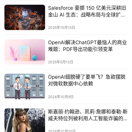
Salesforce 豪掷 150 亿美元深耕旧
金山 AI 生态：战略布局与全球扩张
的双重棋局
2025年10月15日
OpenAI解决ChatGPT最恼人的商业
难题：PDF导出功能引领变革
2025年5月13日
OpenAI翅膀硬了要单飞？急欲摆脱
对微软数据中心依赖
2024年10月9日
斯嘉丽·约翰逊、凯莉·詹娜和泰勒·斯
威夫特位列被利用人工智能诈骗的
名人榜首
2024年10月10日