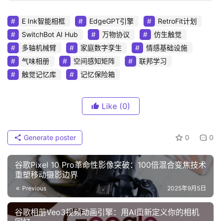
E Ink智能相框
EdgeGPT引擎
RetroFit计划
SwitchBot AI Hub
万物协议
仿生触觉
多轴机械臂
家庭数字孪生
情感基础设施
气味相册
空间感知矩阵
联邦学习
触觉记忆库
记忆保险箱
Like
(0)
Generate poster
0
0
谷歌Pixel 10 Pro革命性影像突破：100倍混合变焦技术
重塑移动摄影边界‌
Previous
2025年9月5日
谷歌相册Veo3视频动画引擎：用AI重新定义你的相机