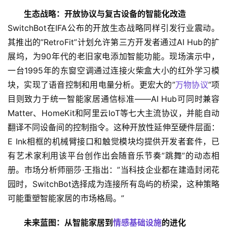
生态战略：开放协议与复古设备的智能化改造
SwitchBot在IFA公布的开放生态战略同样引发行业震动。
其推出的”RetroFit”计划允许第三方开发者通过AI Hub的扩
展坞，为90年代的老旧家电添加智能功能。现场演示中，
一台1995年的东窗空调通过连接火柴盒大小的红外学习模
块，实现了语音控制和用电量分析。更宏大的”
万物协议
”项
目则致力于统一智能家居通信标准——AI Hub可同时兼容
Matter、HomeKit和阿里云IoT等七大主流协议，并能自动
翻译不同设备间的控制指令。这种开放性延伸至硬件层面：
E Ink相框的机械臂接口和触觉模块均提供开发者套件，已
有艺术家利用该平台创作出会随音乐节奏”跳舞”的动态相
册。市场分析师丽莎·王指出：”当科技企业都在建造封闭花
园时，SwitchBot选择成为连接所有岛屿的桥梁，这种策略
可能重塑智能家居的市场格局。”
未来蓝图：从智能家居到
情感基础设施
的进化