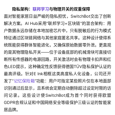
隐私架构：
联邦学习
与物理开关的双重保障
面对智能家居日益严峻的隐私担忧，SwitchBot交出了创新
解决方案。AI Hub采用”联邦学习+区块链”的混合架构：用
户数据永远存储在本地加密芯片中，只有脱敏后的行为模式
特征通过区块链网络与其他家庭匿名共享。这种设计使得系
统既能获得群体智能进化，又确保原始数据零外泄。更直观
的是其物理隐私开关——位于设备底部的机械滑块可直接切
断所有传感器的电源回路，开关激活时会有物理卡扣声和红
色LED提示，这种确定性反馈获得德国TÜV隐私保护认证的
最高评级。针对E Ink相框这类高度私人化设备，公司还开
发了”
记忆保险箱
”功能：用户可指定某些照片仅在本地面部
识别通过后显示，且系统会定期自动删除超过设定时限的访
问记录。这些设计使SwitchBot成为首个同时获得欧盟
GDPR合规认证和中国网络安全等级保护三级认证的智能家
居品牌。