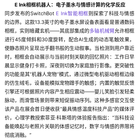
E Ink相框机器人：电子墨水与情感计算的化学反应
同步发布的SwitchBot 
E Ink智能相框
则探索了科技与情感
的边界。这款13.3英寸的电子墨水屏设备表面看是普通数码
相框，实则暗藏玄机——其底部集成的
多轴机械臂
允许相框
进行45度倾斜和30度旋转，配合AI生成的动态笔触效果，
使静态照片呈现出手翻书般的生动叙事。当检测到用户靠近
时，相框会自动展示与当前时刻关联的回忆照片：工作日早
晨显示健身打卡照，深夜则切换为家庭旅行影像。更突破性
的功能是其”机器人宠物”模式，通过微型电机驱动相框边缘
的仿生绒毛，设备能模拟宠物蹭手的触感；内置的触觉反馈
引擎还可根据照片内容产生相应震动——婴儿笑脸引发轻柔
脉动，而滑雪场景则带来短促振动序列。这种多感官交互使
该产品在展会首日便收获”最具情感温度科技产品”的媒体评
价，心理学教授索菲亚·科斯塔的体验报告指出：”当科技设
备能唤起与老照片关联的体感记忆时，数字与情感的界限将
彻底消融。”