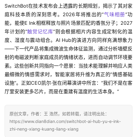
SwitchBot在技术发布会上透露的长期规划，揭示了其对家
庭科技本质的深刻思考。2026年将推出的”
气味相册
”功
能，能使E Ink相框释放与照片场景匹配的香氛分子；2027
年计划的”
触觉记忆库
”则会根据相片内容生成定制化的温
度、湿度与震动组合。AI Hub的演进方向同样充满想象力
——下一代产品将集成微波生命体征监测，通过分析墙壁反
射的电磁波判断家庭成员的情绪状态，进而自动调节环境要
素。这些创新共同指向一个愿景：当技术能理解并响应人类
最细微的情感需求时，智能家居将升维为真正的”情感基础
设施”。正如CEO凯尔·张在闭幕演讲中所言：”我们不是在客
厅里安装更多芯片，而是在重建有温度的生活本身。”
原创文章，作者：王 浩然，如若转载，请注明出处：
https://www.dian8dian.com/switchbot-ai-hub-yu-e-ink-
zhi-neng-xiang-kuang-liang-xiang