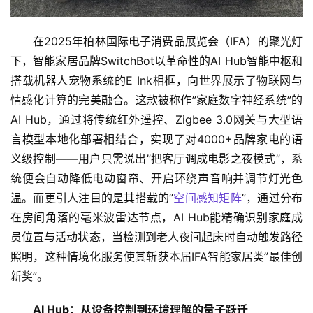
在2025年柏林国际电子消费品展览会（IFA）的聚光灯
下，智能家居品牌SwitchBot以革命性的AI Hub智能中枢和
搭载机器人宠物系统的E Ink相框，向世界展示了物联网与
情感化计算的完美融合。这款被称作”家庭数字神经系统”的
AI Hub，通过将传统红外遥控、Zigbee 3.0网关与大型语
言模型本地化部署相结合，实现了对4000+品牌家电的语
义级控制——用户只需说出”把客厅调成电影之夜模式”，系
统便会自动降低电动窗帘、开启环绕声音响并调节灯光色
温。而更引人注目的是其搭载的”
空间感知矩阵
”，通过分布
在房间角落的毫米波雷达节点，AI Hub能精确识别家庭成
员位置与活动状态，当检测到老人夜间起床时自动触发路径
照明，这种情境化服务使其斩获本届IFA智能家居类”最佳创
新奖”。
AI Hub：从设备控制到环境理解的量子跃迁