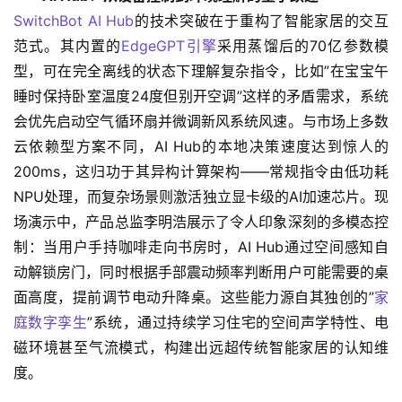
SwitchBot AI Hub
的技术突破在于重构了智能家居的交互
范式。其内置的
EdgeGPT引擎
采用蒸馏后的70亿参数模
型，可在完全离线的状态下理解复杂指令，比如”在宝宝午
睡时保持卧室温度24度但别开空调”这样的矛盾需求，系统
会优先启动空气循环扇并微调新风系统风速。与市场上多数
云依赖型方案不同，AI Hub的本地决策速度达到惊人的
200ms，这归功于其异构计算架构——常规指令由低功耗
NPU处理，而复杂场景则激活独立显卡级的AI加速芯片。现
场演示中，产品总监李明浩展示了令人印象深刻的多模态控
制：当用户手持咖啡走向书房时，AI Hub通过空间感知自
动解锁房门，同时根据手部震动频率判断用户可能需要的桌
面高度，提前调节电动升降桌。这些能力源自其独创的”
家
庭数字孪生
”系统，通过持续学习住宅的空间声学特性、电
磁环境甚至气流模式，构建出远超传统智能家居的认知维
度。