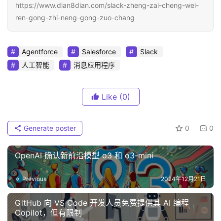
https://www.dian8dian.com/slack-zheng-zai-cheng-wei-
ren-gong-zhi-neng-gong-zuo-chang
Agentforce
Salesforce
Slack
人工智能
消息应用程序
Like
(0)
Generate poster
0
0
OpenAI 确认新前沿模型 o3 和 o3-mini
Previous
2024年12月21日
GitHub 向 VS Code 开发人员免费提供其 AI 编程
Copilot，但有限制