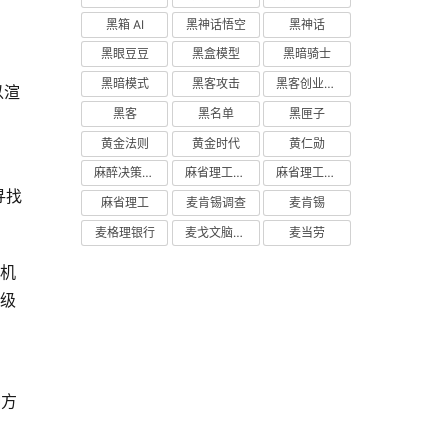
黑箱 AI
黑神话悟空
黑神话
黑眼豆豆
黑盒模型
黑暗骑士
黑暗模式
黑客攻击
黑客创业主义
以渲
黑客
黑名单
黑匣子
黄金法则
黄金时代
黄仁勋
麻醉决策支持
麻省理工学院研究
麻省理工学院
寻找
麻省理工
麦肯锡调查
麦肯锡
麦格理银行
麦戈文脑研究所
麦当劳
手机
高级
种方