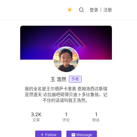
登录
注册
王 浩然
作者
我的全名是王尔德萨卡里奥·恩姆浩西达斯瑞
亚然道夫·达拉崩吧斑得贝迪卜多比鲁翁，记
不住的话请叫我王浩然。
3.2K
1
1
文章
评论
粉丝
Follow
Message