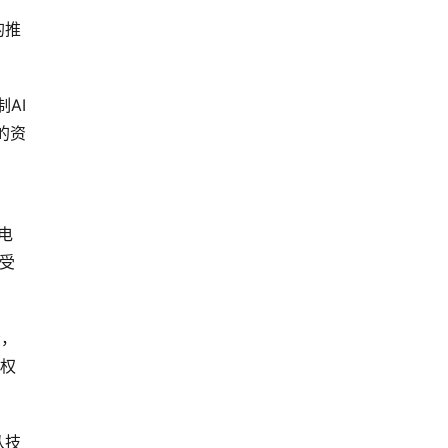
的推
AI
的资
电
受
讼，
版权
从技