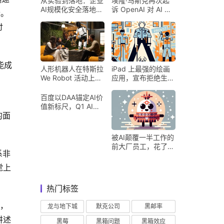
从实验到落地：企业
埃隆·马斯克再次起
AI规模化安全落地的
诉 OpenAI 对 AI 行
溃。
核心密码
业意味着什么
讨
能成
人形机器人在特斯拉
iPad 上最强的绘画
We Robot 活动上为
应用，宣布拒绝生成
客人提供饮料和聚会
式 AI
百度以DAA锚定AI价
值新标尺，Q1 AI营
的面
收占比超五成验证商
业化落地
被AI颠覆一半工作的
前大厂员工，花了8
系非
个月找到用AI工作的
新方式
觉上
热门标签
定，
龙与地下城
默克公司
黑邮率
讲述
黑莓
黑箱问题
黑箱效应