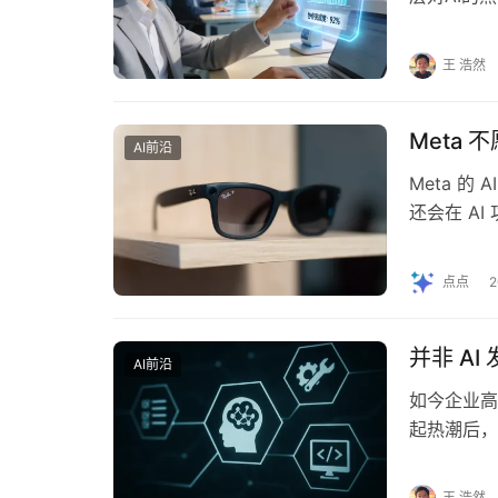
入。然而，
王 浩然
Meta
AI前沿
Meta 
还会在 A
收集大量照
点点
并非 A
AI前沿
如今企业高管
起热潮后，
“AI 发展
王 浩然