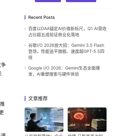
Recent Posts
百度以DAA锚定AI价值新标尺，Q1 AI营收
占比超五成验证商业化落地
谷歌I/O 2026放大招：Gemini 3.5 Flash
登场，性能追平旗舰、速度超GPT-5.5四
倍
竞争
Google I/O 2026：Gemini生态全面爆
能
发，AI重塑搜索与硬件体验
文章推荐
统推
更
迅速