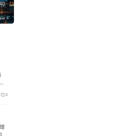
40
ext
》
新
0
理
的投