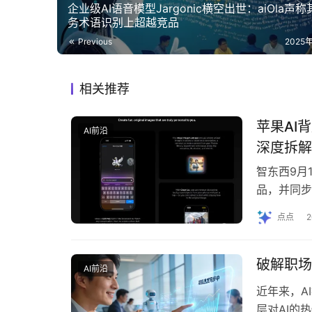
企业级AI语音模型Jargonic横空出世：aiOla声
务术语识别上超越竞品
Previous
2025
相关推荐
苹果AI
AI前沿
深度拆解
智东西9月
品，并同步
（Apple Int
点点
破解职场
AI前沿
近年来，A
层对AI的