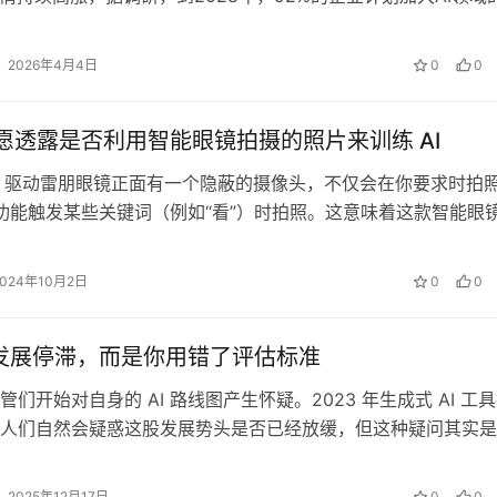
在员工群体中，AI的口…
2026年4月4日
0
0
 不愿透露是否利用智能眼镜拍摄的照片来训练 AI
的 AI 驱动雷朋眼镜正面有一个隐蔽的摄像头，不仅会在你要求时拍
I 功能触发某些关键词（例如“看”）时拍照。这意味着这款智能眼
片，包括有意拍摄…
2024年10月2日
0
0
I 发展停滞，而是你用错了评估标准
们开始对自身的 AI 路线图产生怀疑。2023 年生成式 AI 工
人们自然会疑惑这股发展势头是否已经放缓，但这种疑问其实是
评分标准” 的误…
2025年12月17日
0
0