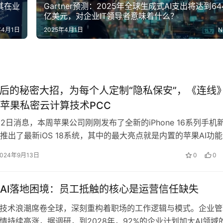
称其在业
Gartner预测：2025年全球生成式AI支出将达到64
亿美元，对企业IT领导者意味着什么？
年4月1日
2025年4月1日
N
背后的秘密大招，为每个人定制“隐私保安”，《连线
苹果私密云计算技术PCC
12日消息，本周苹果公司刚刚发布了全新的iPhone 16系列手机
推出了最新iOS 18系统，其中的最大亮点就是内置的苹果AI功能
elli…
2024年9月13日
0
0
AI落地困境：员工抵触的核心是运营信任缺失
I技术浪潮席卷全球，深刻重构着职场的工作逻辑与模式。企业管
热情持续高涨，据调研，到2028年，92%的企业计划加大AI领域