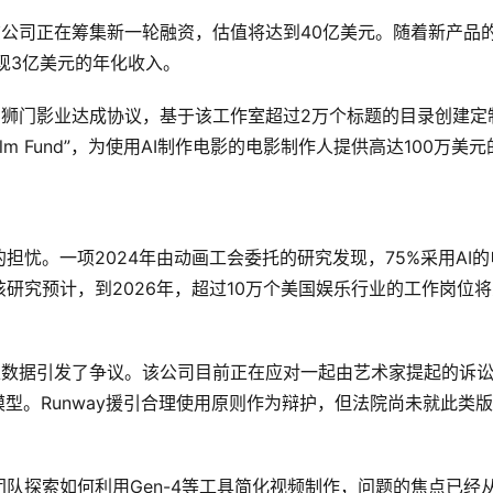
，该公司正在筹集新一轮融资，估值将达到40亿美元。随着新产品
实现3亿美元的年化收入。
与狮门影业达成协议，基于该工作室超过2万个标题的目录创建定制
ilm Fund”，为使用AI制作电影的电影制作人提供高达100万美元
忧。一项2024年由动画工会委托的研究发现，75%采用AI的
研究预计，到2026年，超过10万个美国娱乐行业的工作岗位将
训练数据引发了争议。该公司目前正在应对一起由艺术家提起的诉
型。Runway援引合理使用原则作为辩护，但法院尚未就此类
队探索如何利用Gen-4等工具简化视频制作，问题的焦点已经