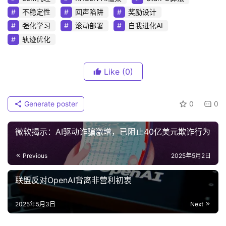
不稳定性
回声陷阱
奖励设计
强化学习
滚动部署
自我进化AI
轨迹优化
Like
(0)
Generate poster
0
0
微软揭示：AI驱动诈骗激增，已阻止40亿美元欺诈行为
Previous
2025年5月2日
联盟反对OpenAI背离非营利初衷
2025年5月3日
Next