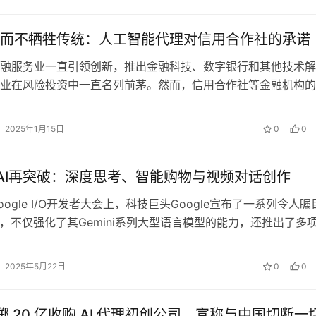
而不牺牲传统：人工智能代理对信用合作社的承诺
融服务业一直引领创新，推出金融科技、数字银行和其他技术解
业在风险投资中一直名列前茅。然而，信用合作社等金融机构的
此，它们通常依靠与会员的面对面互动…
2025年1月15日
0
0
le AI再突破：深度思考、智能购物与视频对话创作‌
ogle I/O开发者大会上，科技巨头Google宣布了一系列令人瞩
破，不仅强化了其Gemini系列大型语言模型的能力，还推出了多
在重塑搜索…
2025年5月22日
0
0
豪掷 20 亿收购 AI 代理初创公司，宣称与中国切断一