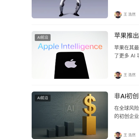
耀宣布了一
王 浩然
苹果推出
AI前沿
苹果在其最新的
了更多 A
让…
王 浩然
非AI初
AI前沿
在全球风险
的初创企业
本倾斜使得
王 浩然