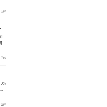
0
体
添加
可
0
3%
资
0