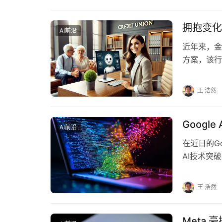
拥抱变化
AI前沿
近年来，金
方案，该行
况却并非如
王 浩然
Goog
AI前沿
在近日的Go
AI技术突
新功能，旨
王 浩然
Meta 