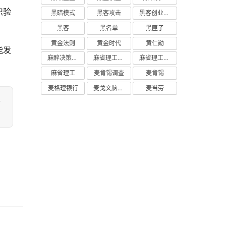
织验
黑暗模式
黑客攻击
黑客创业主义
黑客
黑名单
黑匣子
黄金法则
黄金时代
黄仁勋
能发
麻醉决策支持
麻省理工学院研究
麻省理工学院
麻省理工
麦肯锡调查
麦肯锡
麦格理银行
麦戈文脑研究所
麦当劳
-