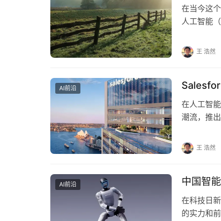
在当今这个
人工智能（
数据隐私保
王 浩然
Salesf
AI前沿
在人工智能
潮流，推出
视性，更在
王 浩然
中国智能
AI前沿
在科技日新
的实力和前