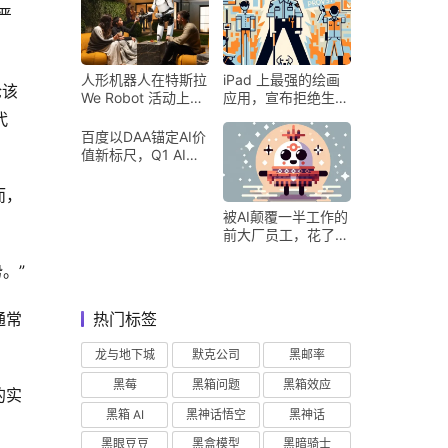
严
人形机器人在特斯拉
iPad 上最强的绘画
论该
We Robot 活动上为
应用，宣布拒绝生成
客人提供饮料和聚会
式 AI
代
百度以DAA锚定AI价
值新标尺，Q1 AI营
收占比超五成验证商
业化落地
而，
被AI颠覆一半工作的
前大厂员工，花了8
个月找到用AI工作的
。”
新方式
通常
热门标签
龙与地下城
默克公司
黑邮率
黑莓
黑箱问题
黑箱效应
的实
黑箱 AI
黑神话悟空
黑神话
黑眼豆豆
黑盒模型
黑暗骑士