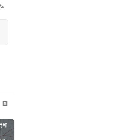
来。
用和