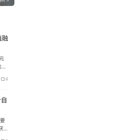
ext
值融
元
共同
0
计自
要
厌