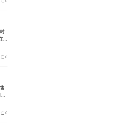
0
时
在
0
零售
日益
0