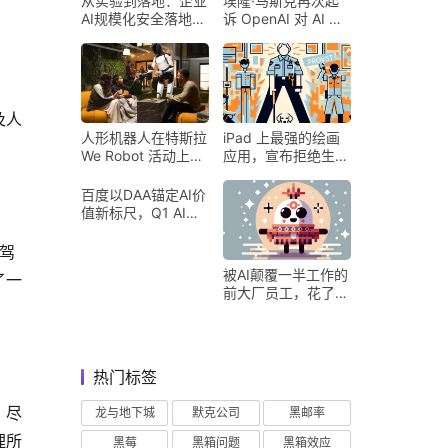
从实验到落地：企业
埃隆·马斯克再次起
AI规模化安全落地的
诉 OpenAI 对 AI 行
核心密码
业意味着什么
及人
人形机器人在特斯拉
iPad 上最强的绘画
We Robot 活动上为
应用，宣布拒绝生成
客人提供饮料和聚会
式 AI
百度以DAA锚定AI价
值新标尺，Q1 AI营
收占比超五成验证商
业化落地
驾
被AI颠覆一半工作的
了一
前大厂员工，花了8
？
个月找到用AI工作的
新方式
热门标签
。尽
龙与地下城
默克公司
黑邮率
理所
黑莓
黑箱问题
黑箱效应