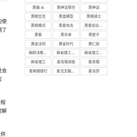
黑箱 AI
黑神话悟空
黑神话
黑眼豆豆
黑盒模型
黑暗骑士
的使
黑暗模式
黑客攻击
黑客创业主义
调了
黑客
黑名单
黑匣子
黄金法则
黄金时代
黄仁勋
麻醉决策支持
麻省理工学院研究
麻省理工学院
麻省理工
麦肯锡调查
麦肯锡
社会
麦格理银行
麦戈文脑研究所
麦当劳
应
旅程
时解
提供