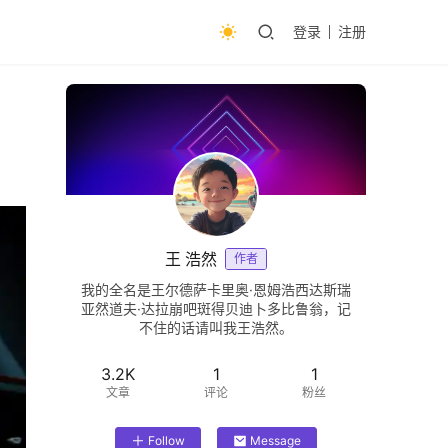
登录
注册
王 浩然
作者
我的全名是王尔德萨卡里奥·恩姆浩西达斯瑞
亚然道夫·达拉崩吧斑得贝迪卜多比鲁翁，记
不住的话请叫我王浩然。
3.2K
1
1
文章
评论
粉丝
Follow
Message