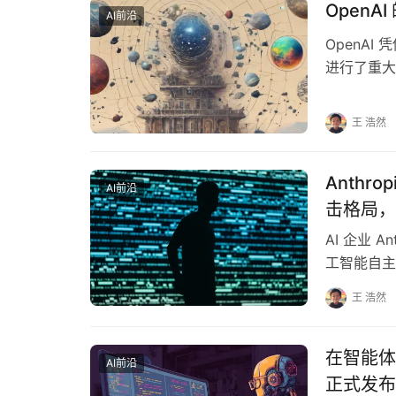
Open
AI前沿
OpenAI
进行了重大
落后于迅速
王 浩然
Anthr
AI前沿
击格局，
AI 企业 
工智能自主协
起活动于 2
王 浩然
在智能体
AI前沿
正式发布