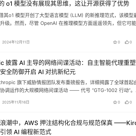
AI 的 o1 模型没有展现其思维，这让开源获得了优势
 凭借其o1 模型开创了大型语言模型 (LLM) 的新推理范式，该模型
升级。然而，尽管 OpenAI 在推理模型方面遥遥领先，但它可
崛起的开…
2024年12月11日
0
0
opic 披露 AI 主导的网络间谍活动：自主智能代理重
安全防御开启 AI 对抗新纪元
Anthropic 旗下威胁情报团队发布重磅报告，详细揭露了全球首起
调运作的大规模网络间谍活动 —— 代号 “GTG-1002 行动”
0…
2025年11月16日
0
0
浪潮中，AWS 押注结构化合规与规范保真 ——Kir
引领 AI 编程新范式