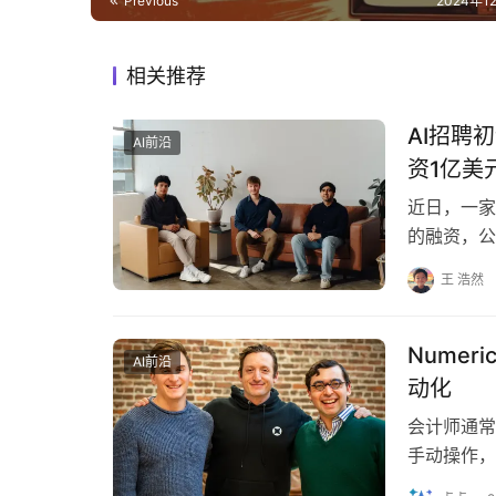
Previous
2024年1
相关推荐
AI招聘
AI前沿
资1亿美
近日，一家
的融资，公
创立，致力
王 浩然
Numer
AI前沿
动化
会计师通常
手动操作，
倦了在一家