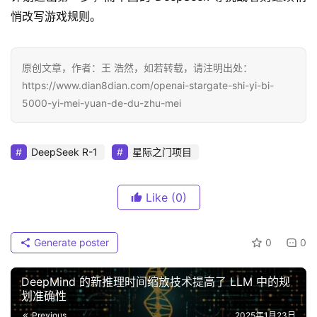
悄改写游戏规则。
原创文章，作者：王 浩然，如若转载，请注明出处：
https://www.dian8dian.com/openai-stargate-shi-yi-bi-
5000-yi-mei-yuan-de-du-zhu-mei
DeepSeek R-1
星际之门项目
Like
(0)
Generate poster
0
0
DeepMind 的新推理时间缩放技术提高了 LLM 中的规
划准确性
Previous
2025年1月23日