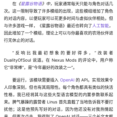
在
《
星露谷物语
》中，
玩家通常每天只能与角色对话几
次。这一限制导致了许多模组的出现，这些模组增加了角色
的对话内容，以便玩家可以花更多时间与虚拟伙伴相处。但
与许多游戏一样，《星露谷物语》最近也转向了
人工智能
，
因此增加了一个模组，理论上可以与你最喜欢的农场伙伴进
行无休止的对话。
“反响比我最初想象的要好得多，”改装者 
DualityOfSoul 说道。在 Nexus Mods 的评论中，用户称
它“非常棒”，是“今年最好的改装之一”。
要运行，该模块需要插入 
OpenAI
 的 API。实现效果令
人印象深刻，但也有其局限性。每个角色都具有类似的快活
性格，我已经将其与这些大型语言模型的内置参数联系起
来。脾气暴躁的露营者 Linus 首先直截了当地告诉我不要打
扰他；这是他预先写好的对话，因为他还没有对我热情起
来。但再次点击，我得到了 OpenAI 对话——三个长文本框