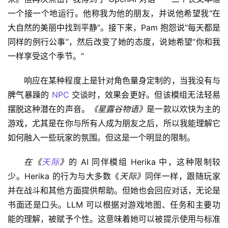
一个接一个地运行。他称我为他的朋友，并说他希望我“在
大自然的美丽中找到平静”。接下来，Pam 抱怨说“每天都是
同样的例行公事”，然后改变了她的态度，说她希望“你和我
一样享受这个季节。”
响应在某种程度上是针对角色量身定制的，当我没有与
脾气暴躁的 
NPC
 交谈时，效果会更好。但该模组无法轻易
摆脱这种潜在的声音。
《星露谷物语》
是一款以欢快为主的
游戏，尤其是在你与所有人成为朋友之后，所以我能理解它
如何融入一些玩家的氛围。但这是一个明显的限制。
在《
天际
》
的 AI 同伴模组 Herika 中，这种限制较
少。Herika 的行为与大多数《
天际》
同伴一样，跟随玩家
并在战斗和其他方面提供帮助。但她也会回应对话，无论是
书面还是口头。LLM 可以根据对游戏地图、任务和主要功
能的理解，被赋予个性。这意味着她可以被提示使用与标准 