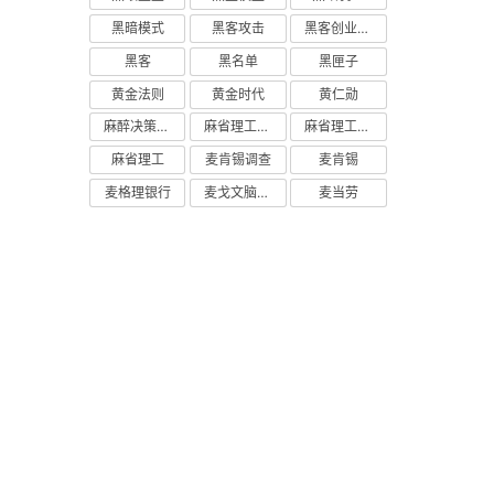
黑暗模式
黑客攻击
黑客创业主义
黑客
黑名单
黑匣子
黄金法则
黄金时代
黄仁勋
麻醉决策支持
麻省理工学院研究
麻省理工学院
麻省理工
麦肯锡调查
麦肯锡
麦格理银行
麦戈文脑研究所
麦当劳