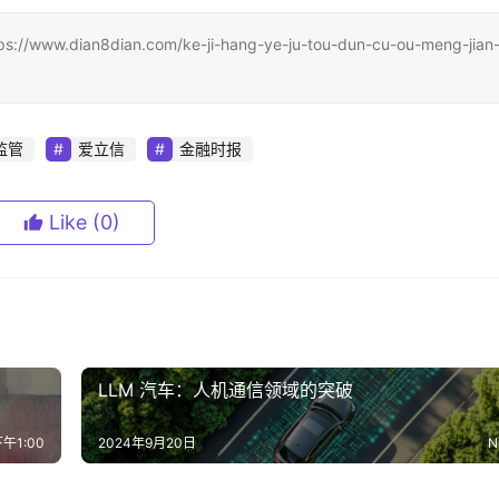
n8dian.com/ke-ji-hang-ye-ju-tou-dun-cu-ou-meng-jian
监管
爱立信
金融时报
Like
(0)
LLM 汽车：人机通信领域的突破
午1:00
2024年9月20日
N