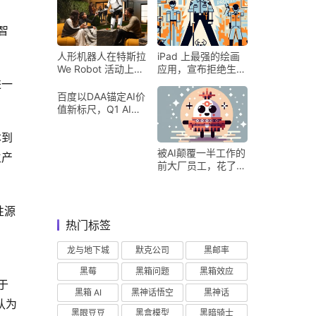
智
人形机器人在特斯拉
iPad 上最强的绘画
We Robot 活动上为
应用，宣布拒绝生成
客人提供饮料和聚会
式 AI
进一
百度以DAA锚定AI价
值新标尺，Q1 AI营
收占比超五成验证商
业化落地
本到
被AI颠覆一半工作的
生产
前大厂员工，花了8
个月找到用AI工作的
新方式
性源
热门标签
龙与地下城
默克公司
黑邮率
黑莓
黑箱问题
黑箱效应
于
黑箱 AI
黑神话悟空
黑神话
认为
黑眼豆豆
黑盒模型
黑暗骑士