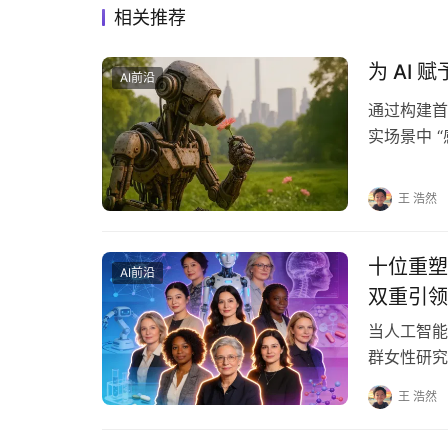
相关推荐
为 AI
AI前沿
通过构建首个
实场景中 
研究的长…
王 浩然
十位重塑
AI前沿
双重引领
当人工智能
群女性研究
在技术突破
王 浩然