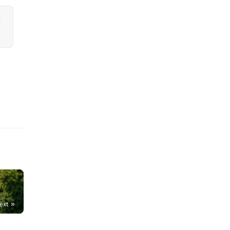
-
ext