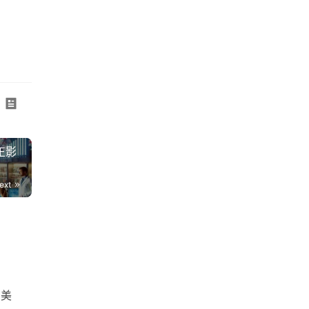
正影
ext
亿美