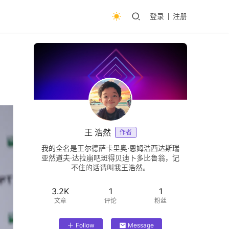
登录
注册
王 浩然
作者
我的全名是王尔德萨卡里奥·恩姆浩西达斯瑞
亚然道夫·达拉崩吧斑得贝迪卜多比鲁翁，记
不住的话请叫我王浩然。
3.2K
1
1
文章
评论
粉丝
Follow
Message