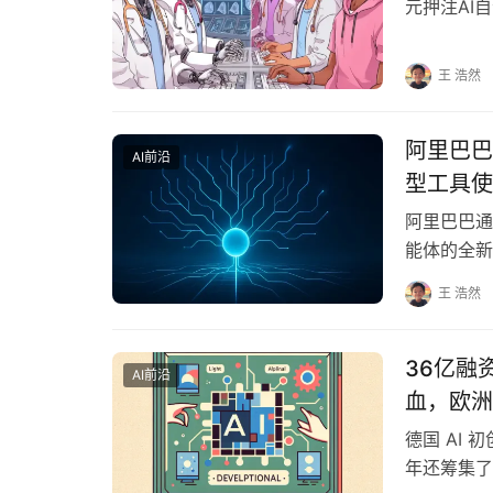
元押注AI自动
王 浩然
阿里巴巴 
AI前沿
型工具使
阿里巴巴通
能体的全新
理能力，让
王 浩然
36亿融
AI前沿
血，欧洲
德国 AI 
年还筹集了超