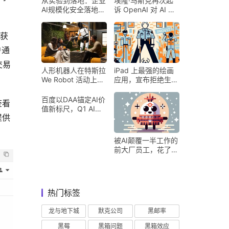
从实验到落地：企业
埃隆·马斯克再次起
AI规模化安全落地的
诉 OpenAI 对 AI 行
核心密码
业意味着什么
将获
户通
交易
人形机器人在特斯拉
iPad 上最强的绘画
We Robot 活动上为
应用，宣布拒绝生成
客人提供饮料和聚会
式 AI
百度以DAA锚定AI价
查看
值新标尺，Q1 AI营
提供
收占比超五成验证商
业化落地
被AI颠覆一半工作的
前大厂员工，花了8
个月找到用AI工作的
新方式
热门标签
龙与地下城
默克公司
黑邮率
黑莓
黑箱问题
黑箱效应