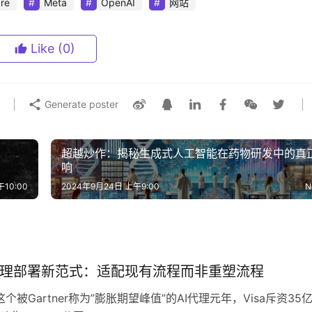
are
Meta
OpenAI
网站
Like
(0)
Generate poster
超越炒作：揭秘生成式人工智能在药物研发中的真
响
10:00
2024年9月24日 上午9:00
N
代理部署新范式：适配现有流程而非重塑流程‌
这个被Gartner称为”膨胀期望峰值”的AI代理元年，Visa斥资35