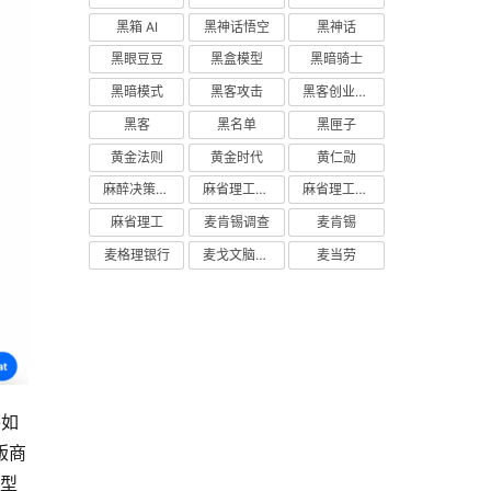
黑箱 AI
黑神话悟空
黑神话
黑眼豆豆
黑盒模型
黑暗骑士
黑暗模式
黑客攻击
黑客创业主义
黑客
黑名单
黑匣子
黄金法则
黄金时代
黄仁勋
麻醉决策支持
麻省理工学院研究
麻省理工学院
麻省理工
麦肯锡调查
麦肯锡
麦格理银行
麦戈文脑研究所
麦当劳
将如
版商
模型