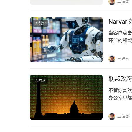
王 浩然
Narv
AI前沿
当客户点击
环节的领域
包括确定交
王 浩然
联邦政府
AI前沿
不管你喜欢
办公室里都
能否跟上时
王 浩然