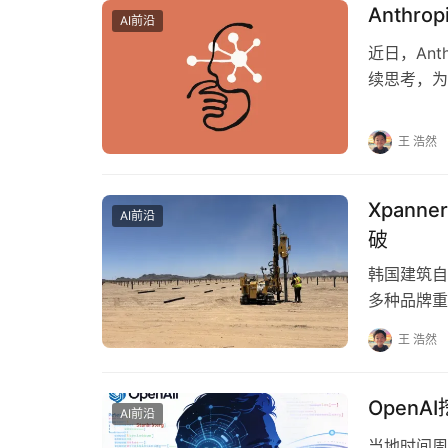
Anthr
AI前沿
近日，An
续思考，为
智能技术在
王 浩然
‌Xpa
AI前沿
破‌
韩国建筑自
多种品牌重
潮。作为对
王 浩然
OpenA
AI前沿
当地时间周