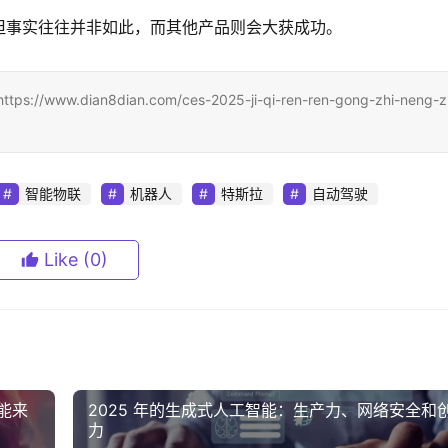
但事实往往并非如此，而其他产品则会大获成功。
ian8dian.com/ces-2025-ji-qi-ren-ren-gong-zhi-neng-zi
智能物联
机器人
特斯拉
自动驾驶
Like
(0)
能来
2025 年的生成式人工智能：生产力、网络安全和
力