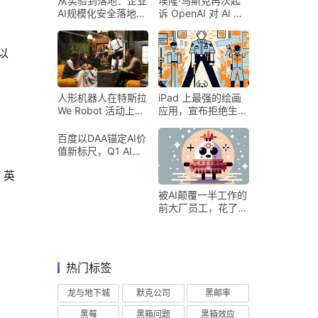
从实验到落地：企业
埃隆·马斯克再次起
AI规模化安全落地的
诉 OpenAI 对 AI 行
核心密码
业意味着什么
以
人形机器人在特斯拉
iPad 上最强的绘画
We Robot 活动上为
应用，宣布拒绝生成
客人提供饮料和聚会
式 AI
百度以DAA锚定AI价
值新标尺，Q1 AI营
收占比超五成验证商
、英
业化落地
被AI颠覆一半工作的
前大厂员工，花了8
个月找到用AI工作的
新方式
热门标签
龙与地下城
默克公司
黑邮率
黑莓
黑箱问题
黑箱效应