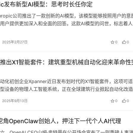
opic发布新型AI模型：思考时长任你定‌
thropic公司推出了一款创新的AI模型，该模型能够按照用户的意
用户提供更加深入和全面的回答。这款AI模型的问世，标志着人
理解和响应用户需求方…
2025年2月27日
0
0
nner推出X1智能套件：建筑重型机械自动化迎来革命性
动化初创企业Xpanner近日发布划时代的X1智能套件，这项可
型设备的物理人工智能系统，正在全球建筑行业掀起自动化改造
传统工程机械的智能化改造方…
2025年9月13日
0
0
I挖角OpenClaw创始人，押注下一代个人AI代理
六，OpenAI CEO山姆·奥特曼在公开场合宣布了一则重磅人事