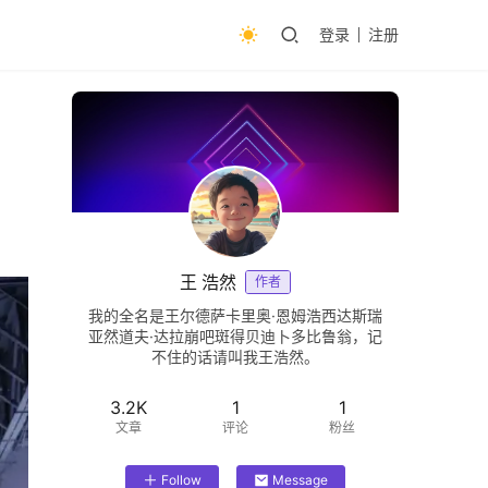
登录
注册
王 浩然
作者
我的全名是王尔德萨卡里奥·恩姆浩西达斯瑞
亚然道夫·达拉崩吧斑得贝迪卜多比鲁翁，记
不住的话请叫我王浩然。
3.2K
1
1
文章
评论
粉丝
Follow
Message