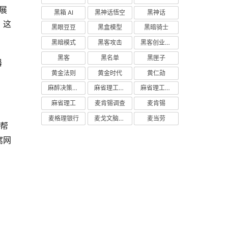
划展
黑箱 AI
黑神话悟空
黑神话
，这
黑眼豆豆
黑盒模型
黑暗骑士
黑暗模式
黑客攻击
黑客创业主义
黑客
黑名单
黑匣子
器
黄金法则
黄金时代
黄仁勋
麻醉决策支持
麻省理工学院研究
麻省理工学院
麻省理工
麦肯锡调查
麦肯锡
麦格理银行
麦戈文脑研究所
麦当劳
术帮
窝网