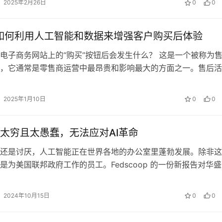
2025年2月26日
0
0
ar 如何利用人工智能和数据来增强客户购买后体验
电子商务网站上的“购买”按钮后会发生什么？ 这是一个被称为
，它通常是零售商运营中最昂贵和影响最大的方面之一。售后活
付、客户保留以及（如果需要）退…
2025年1月10日
0
0
太穷且太愚蠢，无法应对AI革命
还是讨厌，人工智能正在世界各地的办公室里蓬勃发展。除非这
是为美国联邦政府工作的员工。Fedscoop 的一份新报告对华
代的步伐表示怀疑。根据其对…
2024年10月15日
0
0