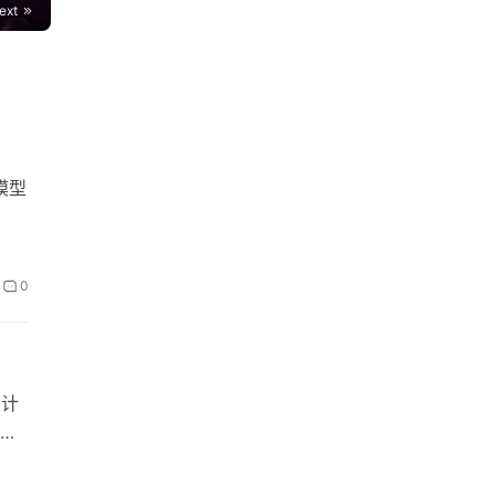
ext
模型
0
设计
活