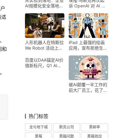
从实验到落地：企业
埃隆·马斯克再次起
AI规模化安全落地的
诉 OpenAI 对 AI 行
用户
核心密码
业意味着什么
最适
、
人形机器人在特斯拉
iPad 上最强的绘画
We Robot 活动上为
应用，宣布拒绝生成
间和
客人提供饮料和聚会
式 AI
百度以DAA锚定AI价
值新标尺，Q1 AI营
收占比超五成验证商
，
业化落地
被AI颠覆一半工作的
前大厂员工，花了8
个月找到用AI工作的
新方式
热门标签
龙与地下城
默克公司
黑邮率
黑莓
黑箱问题
黑箱效应