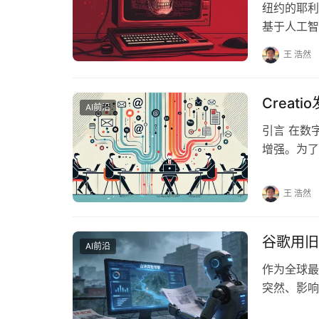
纽约的耶利
基于人工智
项价值18
王 浩然
Crea
AI前沿
引言 在数
增强。为了
宣布推出其
王 浩然
谷歌用旧
AI前沿
作为全球最
突然、影响
体系，能对