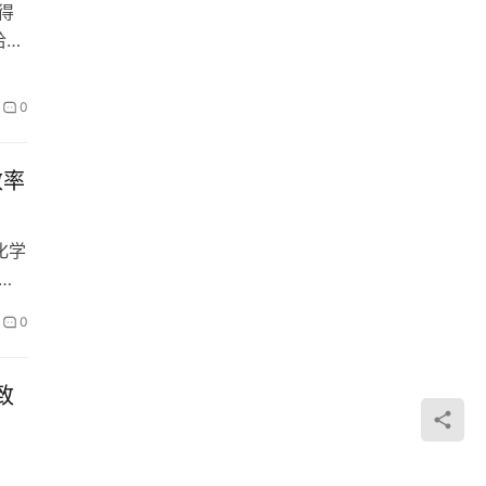
赢得
哈里
0
效率
化学
，…
0
致