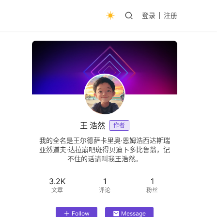
登录
注册
王 浩然
作者
我的全名是王尔德萨卡里奥·恩姆浩西达斯瑞
亚然道夫·达拉崩吧斑得贝迪卜多比鲁翁，记
不住的话请叫我王浩然。
3.2K
1
1
文章
评论
粉丝
Follow
Message