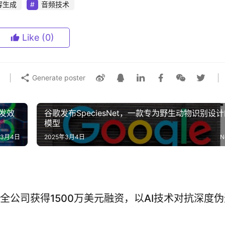
容生成
音频技术
Like
(0)
Generate poster
开发效
谷歌发布SpeciesNet，一款专为野生动物识别设计
模型‌
年3月4日
2025年3月4日
N
全公司获得1500万美元融资，以AI技术对抗深度伪