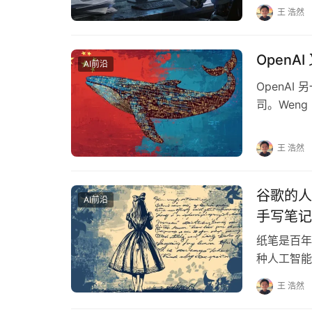
王 浩然
OpenA
AI前沿
OpenAI
司。Weng
全系统团队
王 浩然
谷歌的人
AI前沿
手写笔记
纸笔是百年
种人工智能
可能会改变
王 浩然