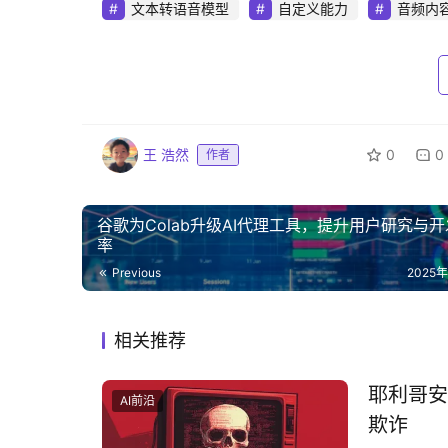
文本转语音模型
自定义能力
音频内
王 浩然
0
0
作者
谷歌为Colab升级AI代理工具，提升用户研究与
率‌
Previous
2025
相关推荐
耶利哥安
AI前沿
欺诈‌