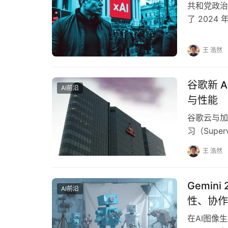
共和党政治家
了 202
斯 (Kama
王 浩然
谷歌新 
AI前沿
与性能
谷歌云与加
习（Superv
王 浩然
Gemin
AI前沿
性、协作
在AI图像生