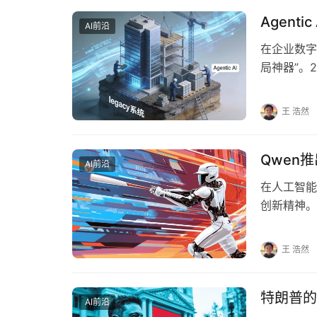
Agen
AI前沿
在企业数字化
局神器”。2
化，而进…
王 浩然
Qwen
AI前沿
在人工智能
创新精神。
了Qwen2.
王 浩然
特朗普的
AI前沿