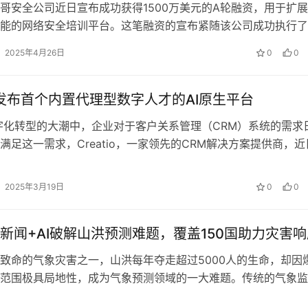
哥安全公司近日宣布成功获得1500万美元的A轮融资，用于扩
能的网络安全培训平台。这笔融资的宣布紧随该公司成功执行了
0万美元的美国国防部合同之后，…
2025年4月26日
0
0
tio发布首个内置代理型数字人才的AI原生平台
字化转型的大潮中，企业对于客户关系管理（CRM）系统的需求
满足这一需求，Creatio，一家领先的CRM解决方案提供商，近
首个AI原生平台，该平…
2025年3月19日
0
0
新闻+AI破解山洪预测难题，覆盖150国助力灾害响
致命的气象灾害之一，山洪每年夺走超过5000人的生命，却因
范围极具局地性，成为气象预测领域的一大难题。传统的气象监
气温、河流水位等指标进行长期、…