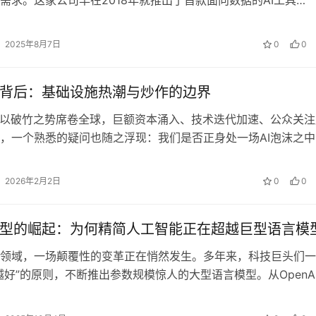
，在当今生成式A…
2025年8月7日
0
0
论背后：基础设施热潮与炒作的边界
I以破竹之势席卷全球，巨额资本涌入、技术迭代加速、公众关注
，一个熟悉的疑问也随之浮现：我们是否正身处一场AI泡沫之中
非空穴来风。回顾技术发展史，…
2026年2月2日
0
0
模型的崛起：为何精简人工智能正在超越巨型语言模型
领域，一场颠覆性的变革正在悄然发生。多年来，科技巨头们一
越好”的原则，不断推出参数规模惊人的大型语言模型。从OpenA
…