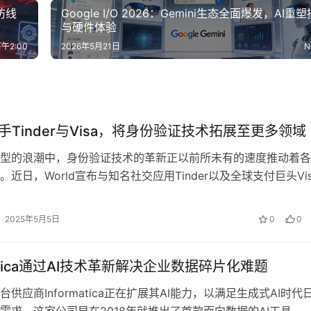
防线
Google I/O 2026：Gemini生态全面爆发，AI重
与硬件体验
午2:00
2026年5月21日
N
携手Tinder与Visa，将身份验证技术拓展至更多领域
型的浪潮中，身份验证技术的革新正以前所未有的速度推动着各
近日，World宣布与知名社交应用Tinder以及全球支付巨头Vis
作，旨在将其先进的身…
2025年5月5日
0
0
matica通过AI技术革新解决企业数据碎片化难题
供应商Informatica正在扩展其AI能力，以满足生成式AI时代
需求。这家公司早在2018年就推出了首款面向数据的AI工具