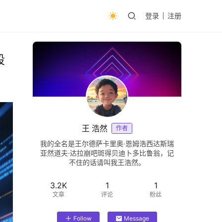
登录
注册
段
王 浩然
作者
我的全名是王尔德萨卡里奥·恩姆浩西达斯瑞
亚然道夫·达拉崩吧斑得贝迪卜多比鲁翁，记
不住的话请叫我王浩然。
3.2K
1
1
文章
评论
粉丝
Follow
Message