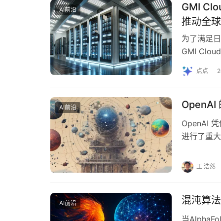
GMI C
AI前沿
推动全球
为了满足日
GMI Clo
投，并得…
点点
Open
AI前沿
OpenAI
进行了重大
落后于迅速
王 浩然
混沌算法
AI前沿
当Alph