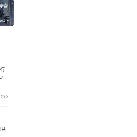
塑搜索
ext
行
a
0
日益