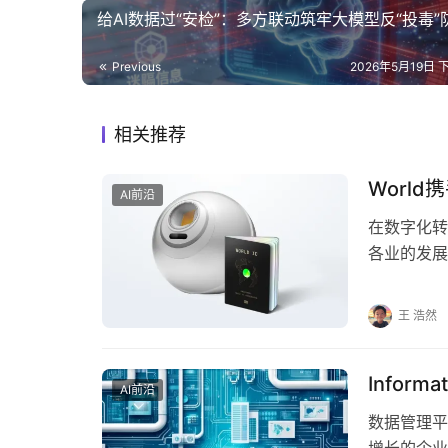
给AI数据过“安检”：多方联动筑牢大模型反“投毒”
Previous
2026年5月19日 下
相关推荐
World
AI前沿
在数字化转
各业的发展。
达成战略合
王 浩然
Infor
AI前沿
数据管理平台
增长的企业