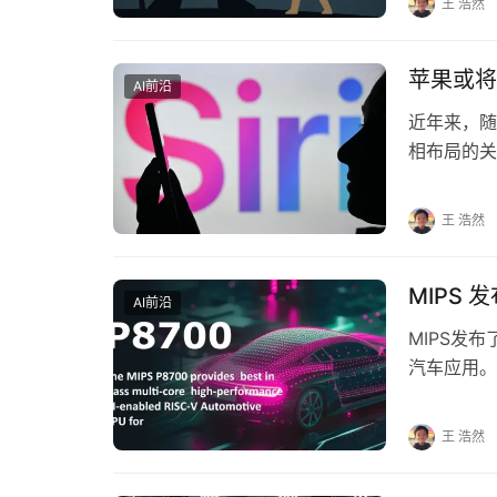
王 浩然
苹果或将在
AI前沿
近年来，随
相布局的关
不从心。据
王 浩然
MIPS 
AI前沿
MIPS发布
汽车应用。
的知识产权
王 浩然