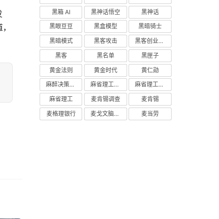
黑箱 AI
黑神话悟空
黑神话
发
道，
黑眼豆豆
黑盒模型
黑暗骑士
黑暗模式
黑客攻击
黑客创业主义
黑客
黑名单
黑匣子
黄金法则
黄金时代
黄仁勋
麻醉决策支持
麻省理工学院研究
麻省理工学院
麻省理工
麦肯锡调查
麦肯锡
麦格理银行
麦戈文脑研究所
麦当劳