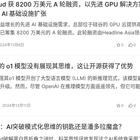
loud 获 8200 万美元 A 轮融资，以先进 GPU 解决
 AI 基础设施扩张
益增长的先进 AI 基础设施需求，总部位于硅谷的 GPU 云提供
ud已筹集 8200 万美元的 A 轮融资。此轮融资由Headline Asia领
2024年11月6日
0
0
AI 的 o1 模型没有展现其思维，这让开源获得了优势
 凭借其o1 模型开创了大型语言模型 (LLM) 的新推理范式，该模型
升级。然而，尽管 OpenAI 在推理模型方面遥遥领先，但它可
崛起的开…
2024年12月11日
0
0
：AI突破模式化思维的钥匙还是潘多拉魔盒？‌
aFold破解蛋白质折叠之谜时，科学界惊讶地发现这个AI系统竟采用