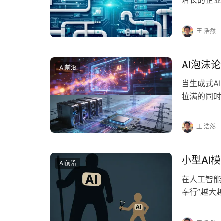
Claire
王 浩然
AI泡沫
AI前沿
当生成式A
拉满的同时
这种担忧并
王 浩然
小型AI
AI前沿
在人工智能
奉行”越大
GPT系列到