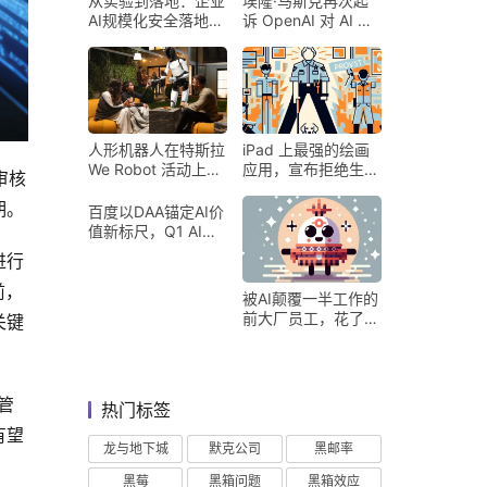
从实验到落地：企业
埃隆·马斯克再次起
AI规模化安全落地的
诉 OpenAI 对 AI 行
核心密码
业意味着什么
人形机器人在特斯拉
iPad 上最强的绘画
We Robot 活动上为
应用，宣布拒绝生成
审核
客人提供饮料和聚会
式 AI
期。
百度以DAA锚定AI价
值新标尺，Q1 AI营
收占比超五成验证商
进行
业化落地
前，
被AI颠覆一半工作的
前大厂员工，花了8
关键
个月找到用AI工作的
新方式
管
热门标签
有望
龙与地下城
默克公司
黑邮率
黑莓
黑箱问题
黑箱效应