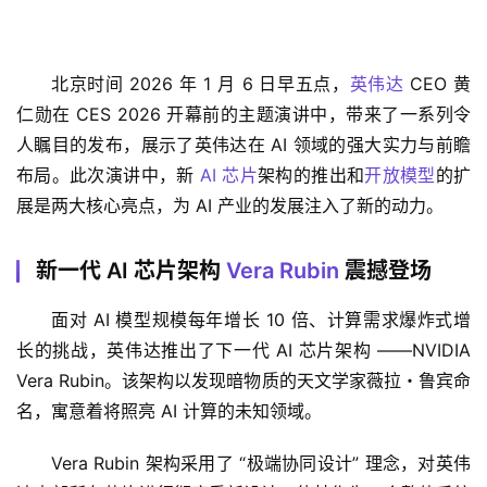
北京时间 2026 年 1 月 6 日早五点，
英伟达
 CEO 黄
仁勋在 CES 2026 开幕前的主题演讲中，带来了一系列令
人瞩目的发布，展示了英伟达在 AI 领域的强大实力与前瞻
布局。此次演讲中，新 
AI 芯片
架构的推出和
开放模型
的扩
展是两大核心亮点，为 AI 产业的发展注入了新的动力。
新一代 AI 芯片架构
Vera Rubin
震撼登场
面对 AI 模型规模每年增长 10 倍、计算需求爆炸式增
长的挑战，英伟达推出了下一代 AI 芯片架构 ——NVIDIA 
Vera Rubin。该架构以发现暗物质的天文学家薇拉・鲁宾命
名，寓意着将照亮 AI 计算的未知领域。
Vera Rubin 架构采用了 “极端协同设计” 理念，对英伟