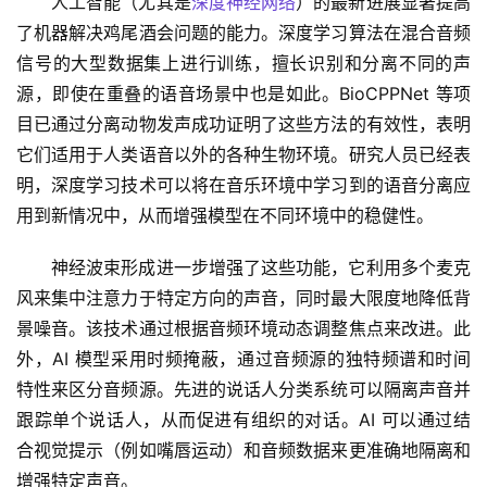
人工智能（尤其是
深度神经网络
）的最新进展显著提高
了机器解决鸡尾酒会问题的能力。深度学习算法在混合音频
信号的大型数据集上进行训练，擅长识别和分离不同的声
源，即使在重叠的语音场景中也是如此。BioCPPNet 等项
目已通过分离动物发声成功证明了这些方法的有效性，表明
它们适用于人类语音以外的各种生物环境。研究人员已经表
明，深度学习技术可以将在音乐环境中学习到的语音分离应
用到新情况中，从而增强模型在不同环境中的稳健性。
神经波束形成进一步增强了这些功能，它利用多个麦克
风来集中注意力于特定方向的声音，同时最大限度地降低背
景噪音。该技术通过根据音频环境动态调整焦点来改进。此
外，AI 模型采用时频掩蔽，通过音频源的独特频谱和时间
特性来区分音频源。先进的说话人分类系统可以隔离声音并
跟踪单个说话人，从而促进有组织的对话。AI 可以通过结
合视觉提示（例如嘴唇运动）和音频数据来更准确地隔离和
增强特定声音。