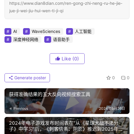
https://www.dian8dian.com/ren-gong-zhi-neng-ru-he-jie-
jue-ji-wei-jiu-hui-wen-ti-ji-qi
AI
WaveSciences
人工智能
深度神经网络
语音助手
Like
(0)
Generate poster
0
0
获得准确结果的五大反向视频搜索工具
Previous
2024年9月26日
2024年电子游戏发布时间表在“从《星球大战不法分
子》中学习”后，《刺客信条：阴影》推迟到2025年