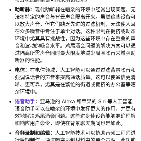
助听器：
现代助听器在嘈杂的环境中经常出现问题，无
法将特定的声音与背景声音隔离开来。虽然这些设备可
以放大声音，但它们缺乏先进的过滤机制，无法使人耳
在众多噪音中专注于单个对话。这种限制在拥挤或动态
环境中尤其具有挑战性，因为这些环境中存在重叠的声
音和波动的噪音水平。鸡尾酒会问题的解决方案可以通
过隔离所需声音同时最大限度地减少周围噪音来增强助
听器的性能。
电信：
在电信领域，人工智能可以通过过滤背景噪音和
强调说话者的声音来提高通话质量。这可以使通信更清
晰、更可靠，尤其是在繁忙的街道或拥挤的办公室等嘈
杂环境中。
语音助手
：
亚马逊的 Alexa 和苹果的 Siri 等人工智能
语音助手可以在嘈杂的环境中发挥更大的作用，并更有
效地解决鸡尾酒会问题。这些进步使设备能够准确理解
和响应用户命令，即使在背景聊天期间也是如此。
音频录制和编辑：
人工智能技术可以协助音频工程师进
行后期制作，通过隔离录制材料中的单个声源。此功能