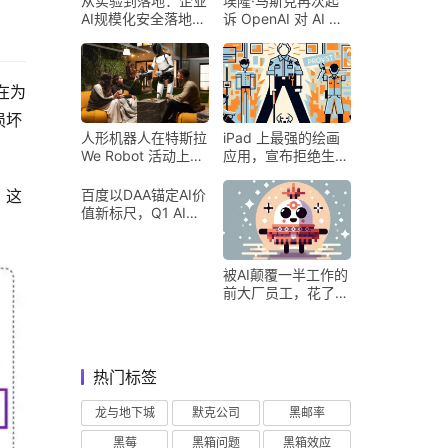
从实验到落地：企业
埃隆·马斯克再次起
AI规模化安全落地的
诉 OpenAI 对 AI 行
核心密码
业意味着什么
在为
损坏
人形机器人在特斯拉
iPad 上最强的绘画
We Robot 活动上为
应用，宣布拒绝生成
客人提供饮料和聚会
式 AI
。这
百度以DAA锚定AI价
值新标尺，Q1 AI营
收占比超五成验证商
业化落地
被AI颠覆一半工作的
前大厂员工，花了8
个月找到用AI工作的
新方式
热门标签
龙与地下城
默克公司
黑邮率
黑莓
黑箱问题
黑箱效应