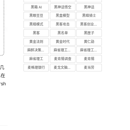
黑箱 AI
黑神话悟空
黑神话
黑眼豆豆
黑盒模型
黑暗骑士
黑暗模式
黑客攻击
黑客创业主义
黑客
黑名单
黑匣子
黄金法则
黄金时代
黄仁勋
麻醉决策支持
麻省理工学院研究
麻省理工学院
麻省理工
麦肯锡调查
麦肯锡
前几
麦格理银行
麦戈文脑研究所
麦当劳
已在
h 