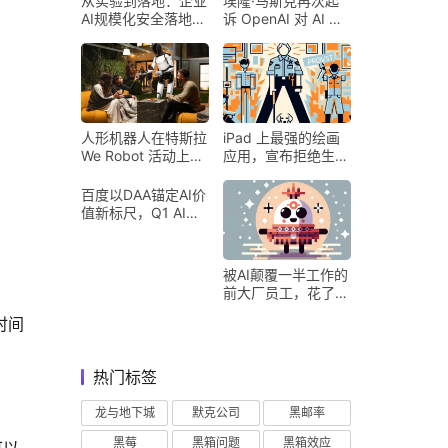
从实验到落地：企业
埃隆·马斯克再次起
AI规模化安全落地的
诉 OpenAI 对 AI 行
核心密码
业意味着什么
人形机器人在特斯拉
iPad 上最强的绘画
We Robot 活动上为
应用，宣布拒绝生成
客人提供饮料和聚会
式 AI
百度以DAA锚定AI价
值新标尺，Q1 AI营
收占比超五成验证商
业化落地
被AI颠覆一半工作的
前大厂员工，花了8
个月找到用AI工作的
时间
新方式
热门标签
龙与地下城
默克公司
黑邮率
黑莓
黑箱问题
黑箱效应