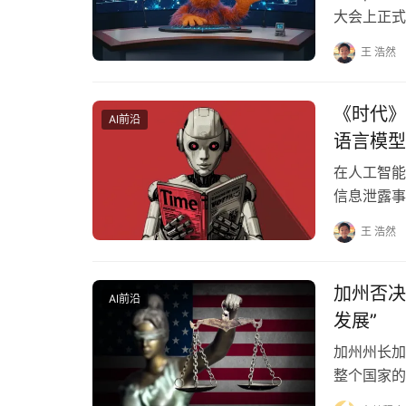
大会上正式发
际…
王 浩然
《时代》杂
AI前沿
语言模型‌
在人工智能
信息泄露事件
Anthro
王 浩然
加州否决
AI前沿
发展”
加州州长加
整个国家的
机会证明他