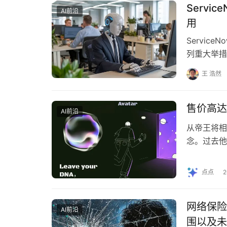
Serv
AI前沿
用
Servi
列重大举措
举措不仅丰富
王 浩然
售价高达
AI前沿
从帝王将相
念。过去他
而随着 A
点点
网络保险
AI前沿
围以及未