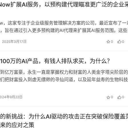
iceNow扩展AI服务，以预构建代理瞄准更广泛的企业
ceNow，这家专注于企业级服务管理解决方案的公司，最近宣布了一
，旨在通过引入更多预构建的AI代理来扩展其AI服务范围。这些
了ServiceNo…
2025年3月17日
0
0
100万的AI产品，有钱人排队求买，为什么？
到亿万富豪，永生一直是掌握权力和财富的人类金字塔尖阶层的
们把财富投入到虚无缥缈的寻仙问道，以及延年益寿的生物科技
I 的出现，赛博永生引起了富豪们的…
2024年9月22日
0
0
的新挑战：为什么AI驱动的攻击正在突破保险覆盖
来的应对之策