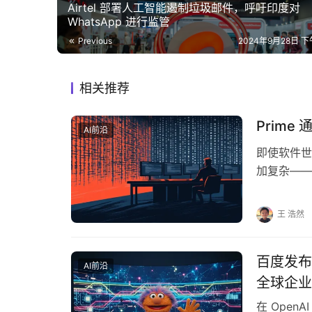
Airtel 部署人工智能遏制垃圾邮件，呼吁印度对
WhatsApp 进行监管
Previous
2024年9月28日 下午
相关推荐
Prim
AI前沿
即使软件世
加复杂——
采用“设计
王 浩然
百度发布专
AI前沿
全球企业 
在 Open