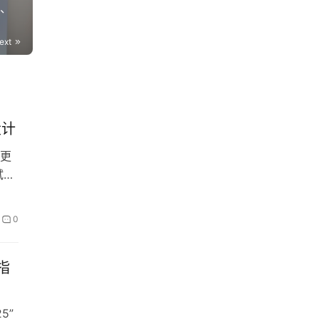
k、
ext
设计
更
试图
0
指
5”