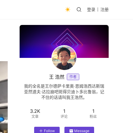
登录
注册
王 浩然
作者
我的全名是王尔德萨卡里奥·恩姆浩西达斯瑞
亚然道夫·达拉崩吧斑得贝迪卜多比鲁翁，记
不住的话请叫我王浩然。
3.2K
1
1
文章
评论
粉丝
Follow
Message