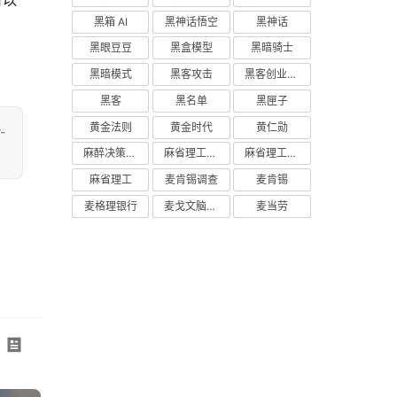
可以
黑箱 AI
黑神话悟空
黑神话
黑眼豆豆
黑盒模型
黑暗骑士
黑暗模式
黑客攻击
黑客创业主义
黑客
黑名单
黑匣子
黄金法则
黄金时代
黄仁勋
-
麻醉决策支持
麻省理工学院研究
麻省理工学院
麻省理工
麦肯锡调查
麦肯锡
麦格理银行
麦戈文脑研究所
麦当劳