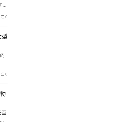
国
0
大型
的
0
蓬勃
乃至
有