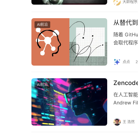
大龄程序
从替代到
AI前沿
随着 GitH
会取代程序
远比…
点点
Zenco
AI前沿
在人工智能
Andrew
开测试版发
王 浩然