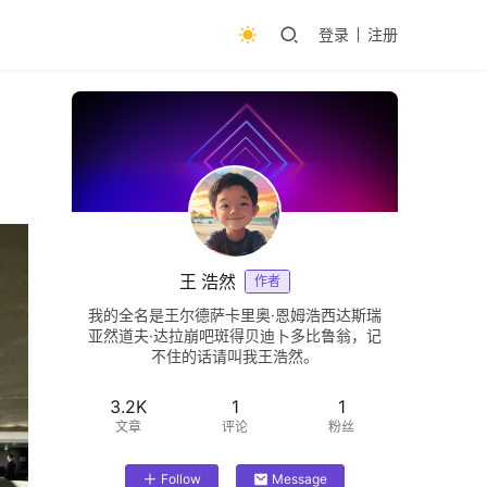
登录
注册
王 浩然
作者
我的全名是王尔德萨卡里奥·恩姆浩西达斯瑞
亚然道夫·达拉崩吧斑得贝迪卜多比鲁翁，记
不住的话请叫我王浩然。
3.2K
1
1
文章
评论
粉丝
Follow
Message