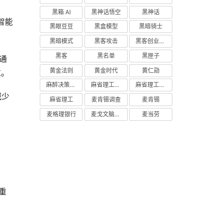
黑箱 AI
黑神话悟空
黑神话
智能
黑眼豆豆
黑盒模型
黑暗骑士
黑暗模式
黑客攻击
黑客创业主义
黑客
黑名单
黑匣子
主通
黄金法则
黄金时代
黄仁勋
过。
麻醉决策支持
麻省理工学院研究
麻省理工学院
减少
麻省理工
麦肯锡调查
麦肯锡
麦格理银行
麦戈文脑研究所
麦当劳
。
重