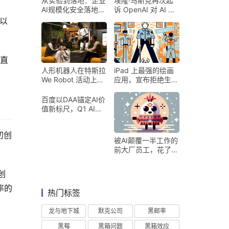
从实验到落地：企业
埃隆·马斯克再次起
AI规模化安全落地的
诉 OpenAI 对 AI 行
核心密码
业意味着什么
，以
垂直
人形机器人在特斯拉
iPad 上最强的绘画
We Robot 活动上为
应用，宣布拒绝生成
客人提供饮料和聚会
式 AI
百度以DAA锚定AI价
值新标尺，Q1 AI营
收占比超五成验证商
业化落地
初创
被AI颠覆一半工作的
前大厂员工，花了8
个月找到用AI工作的
新方式
创
率的
热门标签
龙与地下城
默克公司
黑邮率
黑莓
黑箱问题
黑箱效应