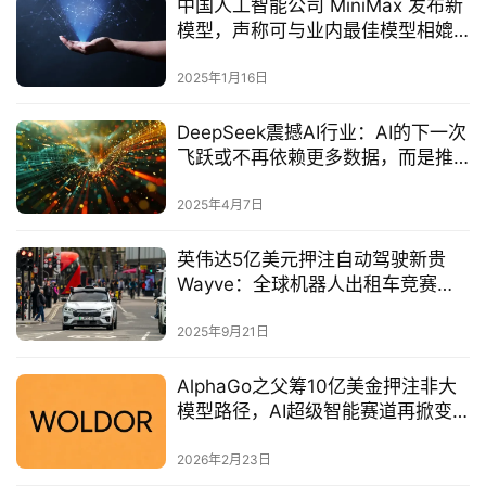
中国人工智能公司 MiniMax 发布新
模型，声称可与业内最佳模型相媲
美
2025年1月16日
DeepSeek震撼AI行业：AI的下一次
飞跃或不再依赖更多数据，而是推
理时的更强计算能力‌
2025年4月7日
英伟达5亿美元押注自动驾驶新贵
Wayve：全球机器人出租车竞赛进
入白热化‌
2025年9月21日
AlphaGo之父筹10亿美金押注非大
模型路径，AI超级智能赛道再掀变
局
2026年2月23日