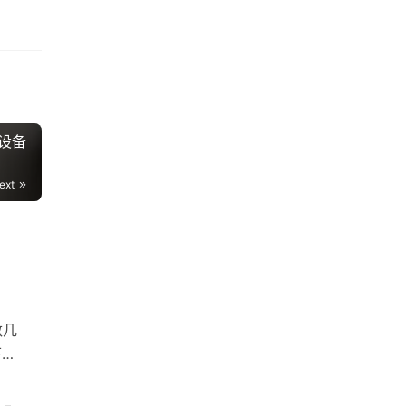
动设备
ext
数几
下载