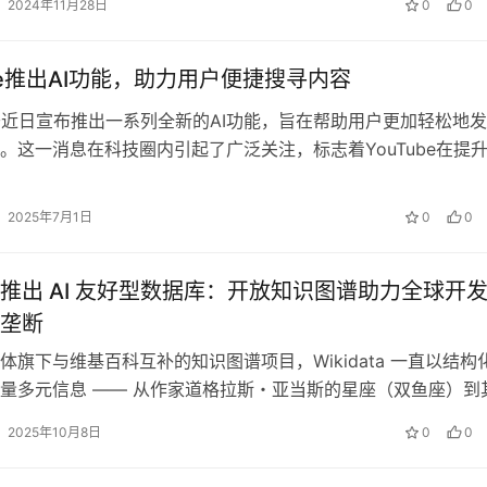
2024年11月28日
0
0
ube推出AI功能，助力用户便捷搜寻内容
be于近日宣布推出一系列全新的AI功能，旨在帮助用户更加轻松地
。这一消息在科技圈内引起了广泛关注，标志着YouTube在提
迈出了重要一步。 A…
2025年7月1日
0
0
推出 AI 友好型数据库：开放知识图谱助力全球开
垄断
体旗下与维基百科互补的知识图谱项目，Wikidata 一直以结构
量多元信息 —— 从作家道格拉斯・亚当斯的星座（双鱼座）到
书馆的分类编号（13…
2025年10月8日
0
0