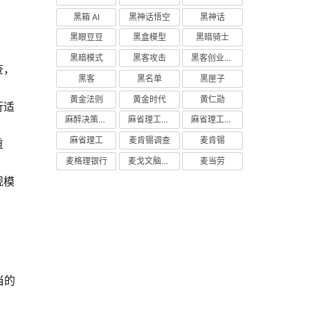
黑箱 AI
黑神话悟空
黑神话
黑眼豆豆
黑盒模型
黑暗骑士
黑暗模式
黑客攻击
黑客创业主义
查，
黑客
黑名单
黑匣子
黄金法则
黄金时代
黄仁勋
行适
麻醉决策支持
麻省理工学院研究
麻省理工学院
麻省理工
麦肯锡调查
麦肯锡
重
麦格理银行
麦戈文脑研究所
麦当劳
规模
当的