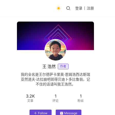
登录
注册
王 浩然
作者
我的全名是王尔德萨卡里奥·恩姆浩西达斯瑞
亚然道夫·达拉崩吧斑得贝迪卜多比鲁翁，记
不住的话请叫我王浩然。
3.2K
1
1
文章
评论
粉丝
Follow
Message