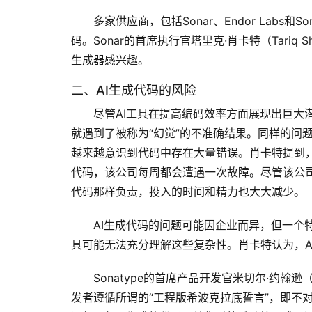
多家供应商，包括Sonar、Endor Labs
码。Sonar的首席执行官塔里克·肖卡特（Tariq
生成器感兴趣。
二、AI生成代码的风险
尽管AI工具在提高编码效率方面展现出巨大
就遇到了被称为“幻觉”的不准确结果。同样的问
越来越意识到代码中存在大量错误。肖卡特提到，
代码，该公司每周都会遭遇一次故障。尽管该公司
代码那样负责，投入的时间和精力也大大减少。
AI生成代码的问题可能因企业而异，但一个
具可能无法充分理解这些复杂性。肖卡特认为，A
Sonatype的首席产品开发官米切尔·约翰逊（
发者遵循所谓的“工程版希波克拉底誓言”，即不