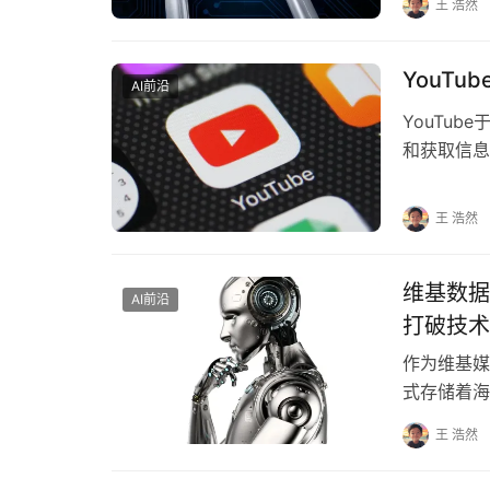
王 浩然
YouT
AI前沿
YouTu
和获取信息
户体验方面
王 浩然
维基数据
AI前沿
打破技术
作为维基媒
式存储着海
品在全球图
王 浩然