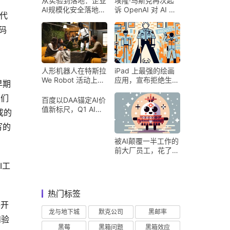
从实验到落地：企业
埃隆·马斯克再次起
AI规模化安全落地的
诉 OpenAI 对 AI 行
的代
核心密码
业意味着什么
码
人形机器人在特斯拉
iPad 上最强的绘画
We Robot 活动上为
应用，宣布拒绝生成
早期
客人提供饮料和聚会
式 AI
它们
百度以DAA锚定AI价
值新标尺，Q1 AI营
成的
收占比超五成验证商
写的
业化落地
被AI颠覆一半工作的
前大厂员工，花了8
个月找到用AI工作的
I工
新方式
热门标签
件开
龙与地下城
默克公司
黑邮率
和验
黑莓
黑箱问题
黑箱效应