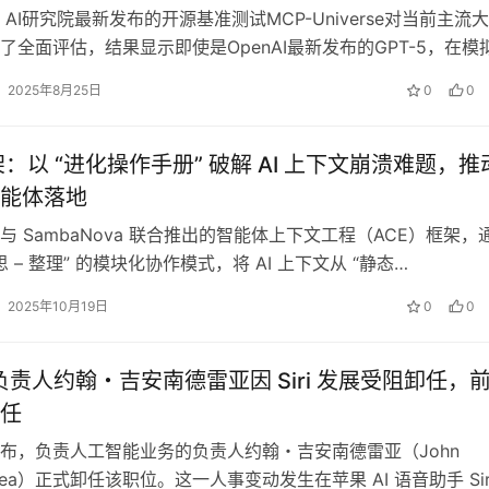
orce AI研究院最新发布的开源基准测试MCP-Universe对当前主流
了全面评估，结果显示即使是OpenAI最新发布的GPT-5，在模
…
2025年8月25日
0
0
架：以 “进化操作手册” 破解 AI 上下文崩溃难题，推
能体落地
与 SambaNova 联合推出的智能体上下文工程（ACE）框架，
反思 – 整理” 的模块化协作模式，将 AI 上下文从 “静态…
2025年10月19日
0
0
I 负责人约翰・吉安南德雷亚因 Siri 发展受阻卸任，
任
布，负责人工智能业务的负责人约翰・吉安南德雷亚（John
ndrea）正式卸任该职位。这一人事变动发生在苹果 AI 语音助手 Sir