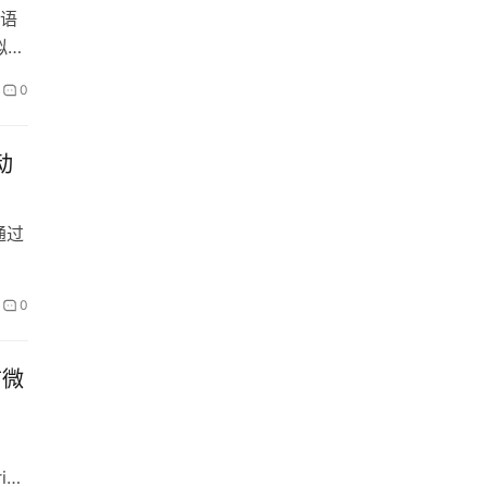
大语
拟企
0
动
通过
0
前微
i