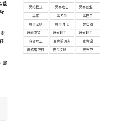
智能
黑暗模式
黑客攻击
黑客创业主义
的帖
黑客
黑名单
黑匣子
黄金法则
黄金时代
黄仁勋
偿责
麻醉决策支持
麻省理工学院研究
麻省理工学院
和任
麻省理工
麦肯锡调查
麦肯锡
麦格理银行
麦戈文脑研究所
麦当劳
付账