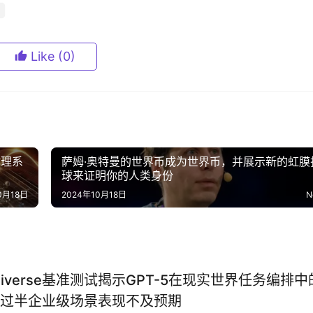
Like
(0)
物理系
萨姆·奥特曼的世界币成为世界币，并展示新的虹膜
球来证明你的人类身份
0月18日
2024年10月18日
N
Universe基准测试揭示GPT-5在现实世界任务编排中
过半企业级场景表现不及预期‌