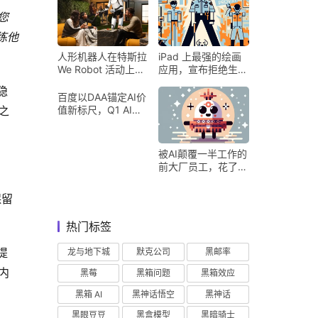
您
练他
人形机器人在特斯拉
iPad 上最强的绘画
We Robot 活动上为
应用，宣布拒绝生成
客人提供饮料和聚会
式 AI
隐
百度以DAA锚定AI价
之
值新标尺，Q1 AI营
收占比超五成验证商
业化落地
被AI颠覆一半工作的
前大厂员工，花了8
个月找到用AI工作的
新方式
保留
热门标签
提
龙与地下城
默克公司
黑邮率
内
黑莓
黑箱问题
黑箱效应
黑箱 AI
黑神话悟空
黑神话
黑眼豆豆
黑盒模型
黑暗骑士