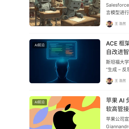
Salesf
言模型进行
业真实工作
王 浩然
ACE 框
AI前沿
自改进智
斯坦福大学
“生成 – 
王 浩然
苹果 A
AI前沿
软高管接
苹果公司宣
Gianna