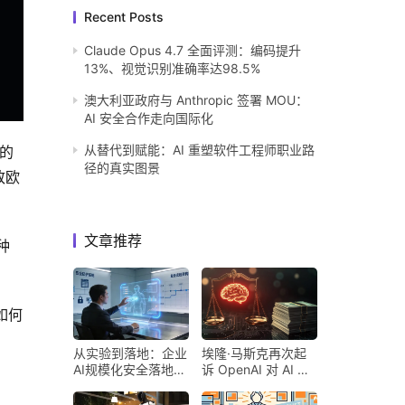
Recent Posts
Claude Opus 4.7 全面评测：编码提升
13%、视觉识别准确率达98.5%
澳大利亚政府与 Anthropic 签署 MOU：
AI 安全合作走向国际化
从替代到赋能：AI 重塑软件工程师职业路
的 
径的真实图景
致欧
文章推荐
种
如何
从实验到落地：企业
埃隆·马斯克再次起
AI规模化安全落地的
诉 OpenAI 对 AI 行
核心密码
业意味着什么