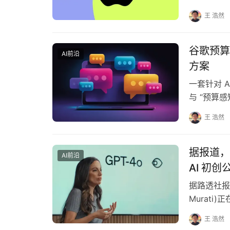
遭遇发展挫
王 浩然
谷歌预算
AI前沿
方案
一套针对 A
与 “预算
与计算…
王 浩然
据报道，前
AI前沿
AI 初
据路透社报道
Murat
初创公司将
王 浩然