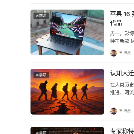
苹果 16
AI前沿
代品
周一，彭博
种在新款 
究后发现，
王 浩然
认知大迁
AI前沿
在人类历史
推进、河流
地。而今，
王 浩然
专家称特
AI前沿