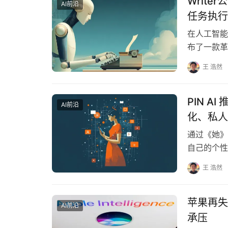
Writ
AI前沿
任务执行
在人工智能领
布了一款革命
王 浩然
PIN 
AI前沿
化、私人 D
通过《她》
自己的个性
我们的目标
王 浩然
苹果再失 
AI前沿
承压