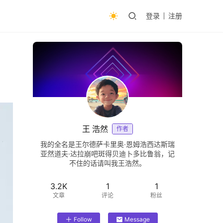
登录
注册
王 浩然
作者
我的全名是王尔德萨卡里奥·恩姆浩西达斯瑞
亚然道夫·达拉崩吧斑得贝迪卜多比鲁翁，记
不住的话请叫我王浩然。
3.2K
1
1
文章
评论
粉丝
Follow
Message