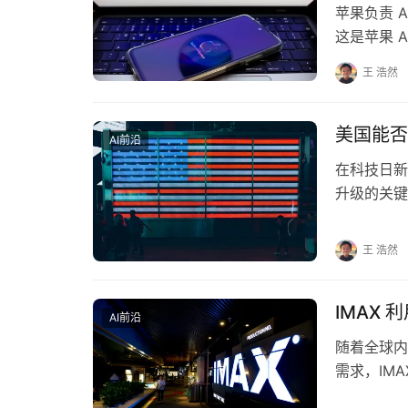
苹果负责 A
这是苹果 
月推出的 S
王 浩然
美国能否
AI前沿
在科技日新
升级的关键
期，有关美
王 浩然
IMAX 
AI前沿
随着全球内
需求，IM
报告，娱乐