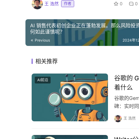
王 浩然
0
0
作者
AI 销售代表初创企业正在蓬勃发展。那么风险投
何如此谨慎呢？
Previous
2024年1
相关推荐
谷歌的 
AI前沿
着什么
谷歌的Ge
碑：实时同
频，还能同
王 浩然