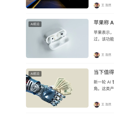
王 浩然
苹果称 A
AI前沿
苹果表示，其
过，该功能
款 AirPod
王 浩然
当下值得入
AI前沿
新一轮 A
角。这类产
含提升效率
王 浩然