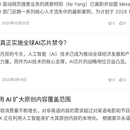
I 驱动网页搜索业务的高管柯阳（Ke Yang）已离职并加盟 Met
AI 部门近期一系列核心人才流失中的最新案例，为计划于 2026 年
…
2025年10月20日
0
0
真正实施全球AI芯片禁令？
月异的今天，人工智能（AI）技术已成为推动全球经济发展和产
力量。而作为AI技术的核心支撑，AI芯片的战略地位日益凸显。
国是否能够对全球实施AI芯片…
2025年5月19日
0
0
利用 AI 扩大原创内容覆盖范围
容消费量不断增长，对非英语内容的需求超过对英语电影和节目
AX 正在利用人工智能来扩大其原创内容的本地化。 根据普华永
和媒体行业在 2023 年将…