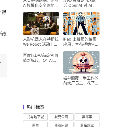
从实验到落地：企业
埃隆·马斯克再次起
AI规模化安全落地的
诉 OpenAI 对 AI 行
核心密码
业意味着什么
上得
断改
人形机器人在特斯拉
iPad 上最强的绘画
We Robot 活动上为
应用，宣布拒绝生成
客人提供饮料和聚会
式 AI
百度以DAA锚定AI价
值新标尺，Q1 AI营
-
收占比超五成验证商
业化落地
被AI颠覆一半工作的
前大厂员工，花了8
个月找到用AI工作的
新方式
热门标签
龙与地下城
默克公司
黑邮率
黑莓
黑箱问题
黑箱效应