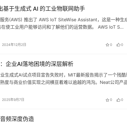
推出基于生成式 AI 的工业物联网助手
(AWS) 推出了 AWS IoT SiteWise Assistant，这是一种
旨在使工业用户能够访问和了解他们的运营数据。 AWS IoT S…
2024年12月2日
0
0
：企业AI落地困境的深层解析‌
企业生成式AI试点项目宣告失败时，MIT最新报告揭示了一个残酷
熟度与商业价值实现之间横亘着难以逾越的鸿沟。Neat公司产
h Saurab…
2025年9月7日
0
0
音频深度伪造