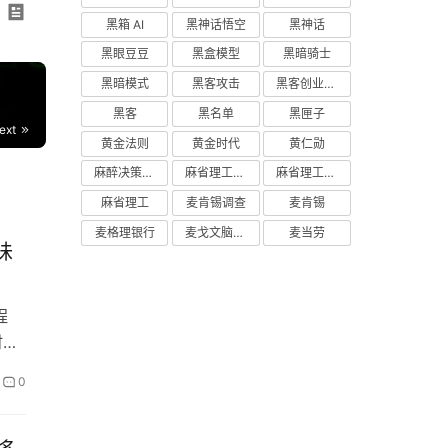
黑箱 AI
黑神话悟空
黑神话
黑眼豆豆
黑盒模型
黑暗骑士
黑暗模式
黑客攻击
黑客创业主义
黑客
黑名单
黑匣子
ext
黄金法则
黄金时代
黄仁勋
麻醉决策支持
麻省理工学院研究
麻省理工学院
麻省理工
麦肯锡调查
麦肯锡
麦格理银行
麦戈文脑研究所
麦当劳
味
程
时视
0