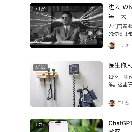
进入“W
AI前沿
每一天
人们普遍批
的玻璃眼球
用户。相反
王 浩然
医生称人
AI前沿
如今，时不
筹。这些研
寻找解决方
王 浩然
Chat
AI前沿
效率