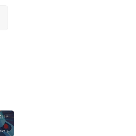
LIP
ext