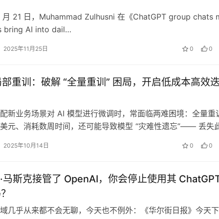
1 月 21 日，Muhammad Zulhusni 在《ChatGPT group chats 
 bring AI into dail…
2025年11月25日
0
0
型局部重训：破解 “全量重训” 困局，开启低成本高效
配新业务场景对 AI 模型进行微调时，常面临两难困境：全量重
美元、消耗数周时间，还可能导致模型 “灾难性遗忘”—— 丢失
能力；而完全不更新模型…
2025年10月14日
0
0
马斯克接管了 OpenAI，你会停止使用其 ChatGP
吗？
域几乎从来都不会无聊，今天也不例外：《华尔街日报》今天下