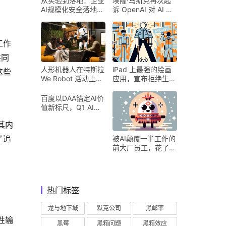
从实验到落地：企业
埃隆·马斯克再次起
AI规模化安全落地的
诉 OpenAI 对 AI 行
核心密码
业意味着什么
工作
共同
人形机器人在特斯拉
iPad 上最强的绘画
这些
We Robot 活动上为
应用，宣布拒绝生成
客人提供饮料和聚会
式 AI
百度以DAA锚定AI价
值新标尺，Q1 AI营
收占比超五成验证商
其内
业化落地
了追
被AI颠覆一半工作的
前大厂员工，花了8
个月找到用AI工作的
新方式
热门标签
龙与地下城
默克公司
黑邮率
性输
黑莓
黑箱问题
黑箱效应