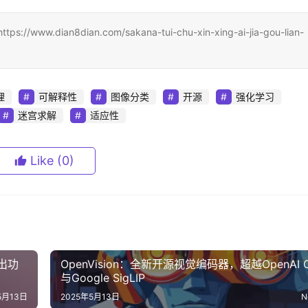
an8dian.com/sakana-tui-chu-xin-xing-ai-jia-gou-lian-
理
可解释性
图像分类
开源
强化学习
迷宫求解
适应性
Like
(0)
导出功
OpenVision：全新开源视觉编码器，超越OpenAI C
与Google SigLIP
5月13日
2025年5月13日
N