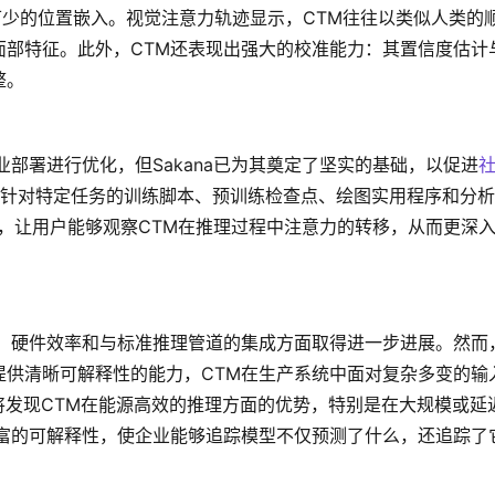
必不可少的位置嵌入。视觉注意力轨迹显示，CTM往往以类似人类的
面部特征。此外，CTM还表现出强大的校准能力：其置信度估计
整。
部署进行优化，但Sakana已为其奠定了坚实的基础，以促进
针对特定任务的训练脚本、预训练检查点、绘图实用程序和分析
示，让用户能够观察CTM在推理过程中注意力的转移，从而更深
化、硬件效率和与标准推理管道的集成方面取得进一步进展。然而
提供清晰可解释性的能力，CTM在生产系统中面对复杂多变的输
将发现CTM在能源高效的推理方面的优势，特别是在大规模或延
丰富的可解释性，使企业能够追踪模型不仅预测了什么，还追踪了