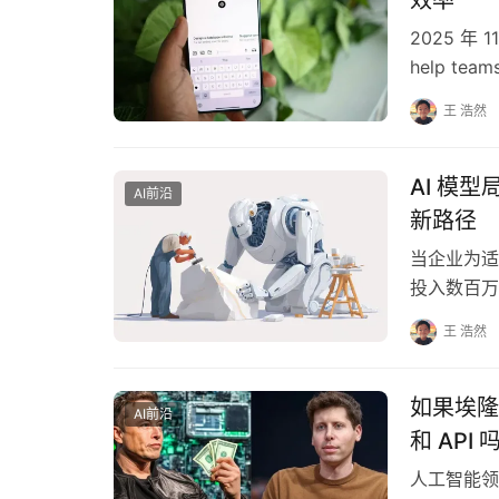
2025 年 1
help teams
王 浩然
AI 模
AI前沿
新路径
当企业为适
投入数百万
习得的关键
王 浩然
如果埃隆·
AI前沿
和 API 
人工智能领