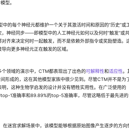
r模型。
型中的每个神经元都维护一个关于其激活时间和原因的“历史”或
，神经同步——即模型中的人工神经元如何以及何时“触发”或
部对齐来决定何时一起触发，而不是依赖外部指令或奖励塑造。
被导向更多神经元正在触发的区域。
多个领域的演示中，CTM都表现出了出色的
可解释性
和
适应性
。
时间形成的，这在其他模型家族中很少见到。尽管CTM并不是为
表明，这种生物学启发的设计并没有牺牲实用性。在广泛使用的
%的top-1准确率和89.89%的top-5准确率，尽管这略低于最先进的
出。在迷宫求解场景中，该模型能够根据原始图像产生逐步的方向