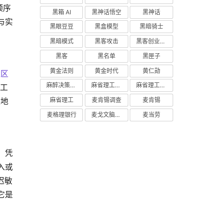
顺序
黑箱 AI
黑神话悟空
黑神话
与实
黑眼豆豆
黑盒模型
黑暗骑士
黑暗模式
黑客攻击
黑客创业主义
黑客
黑名单
黑匣子
黄金法则
黄金时代
黄仁勋
社区
麻醉决策支持
麻省理工学院研究
麻省理工学院
工
入地
麻省理工
麦肯锡调查
麦肯锡
麦格理银行
麦戈文脑研究所
麦当劳
，凭
入或
迟敏
它是