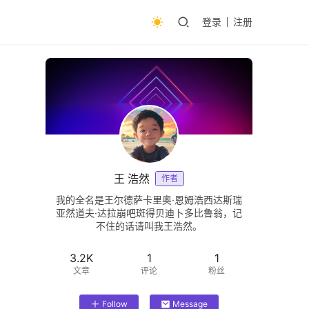
登录
注册
王 浩然
作者
我的全名是王尔德萨卡里奥·恩姆浩西达斯瑞
亚然道夫·达拉崩吧斑得贝迪卜多比鲁翁，记
不住的话请叫我王浩然。
3.2K
1
1
文章
评论
粉丝
Follow
Message