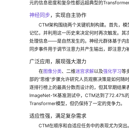
元的信息密度和复杂性都远超典型的Transforme
神经同步
，实现自主协作
CTM架构围绕两个关键机制构建。首先，模
记忆，并利用这一历史来决定何时再次触发。其次
处理信息——是自然发生的。神经元群体基于内
同步事件用于调节注意力并产生输出，即注意力
广泛应用，展现强大潜力
在
图像分类
、二维
迷宫求解
以及
强化学习
等
部的“思维”步骤允许研究人员观察决策是如何随
逐排行榜上的最高分数而设计的，但其早期结果
ImageNet-1K基准测试中，CTM达到了72.47
Transformer模型，但仍保持了一定的竞争力。
适应性强，满足复杂需求
CTM在顺序和自适应任务中的表现尤为突