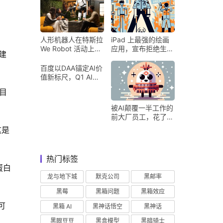
人形机器人在特斯拉
iPad 上最强的绘画
We Robot 活动上为
应用，宣布拒绝生成
建
客人提供饮料和聚会
式 AI
百度以DAA锚定AI价
值新标尺，Q1 AI营
收占比超五成验证商
目
业化落地
被AI颠覆一半工作的
前大厂员工，花了8
个月找到用AI工作的
这是
新方式
热门标签
蛋白
龙与地下城
默克公司
黑邮率
黑莓
黑箱问题
黑箱效应
可
黑箱 AI
黑神话悟空
黑神话
黑眼豆豆
黑盒模型
黑暗骑士