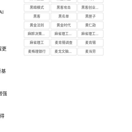
黑暗模式
黑客攻击
黑客创业主义
I 
黑客
黑名单
黑匣子
黄金法则
黄金时代
黄仁勋
麻醉决策支持
麻省理工学院研究
麻省理工学院
麻省理工
麦肯锡调查
麦肯锡
程更
麦格理银行
麦戈文脑研究所
麦当劳
行基
增强
得