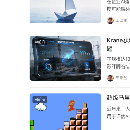
在企业AI
度可能触碰
据副总裁Pab
王 浩然
Kran
AI前沿
题
在规模达1
形绊脚石”
流协调滞后
王 浩然
超级马里
AI前沿
近年来，人
用于评估A
竟也加入了