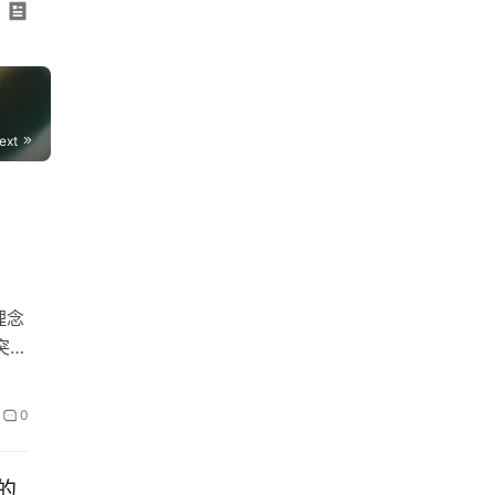
ext
理念
突破
0
点的