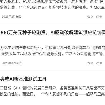
落地的赛道上，合规与创新似乎常常被视为一对矛盾体：追求创新
监管红线，严守合规边界又可能拖慢技术迭代的脚步。但Motus
lo Ormachea却…
2026年2月16日
0
0
e获900万美元种子轮融资，AI驱动破解建筑供应链协
3万亿美元的全球建筑行业，供应链混乱长期以来都是项目推进的
。无数大型工程从数据中心到能源设施，常常因为采购衔接不畅
、信息传递断层等细碎问题陷入…
2026年3月30日
0
0
奥成AI新基准测试工具‌
工智能（AI）领域的发展日新月异，各类基准测试工具层出不穷
I模型的性能。而近日，一个令人意想不到的角色——超级马里奥
这一行列，成为衡量AI能力的新…