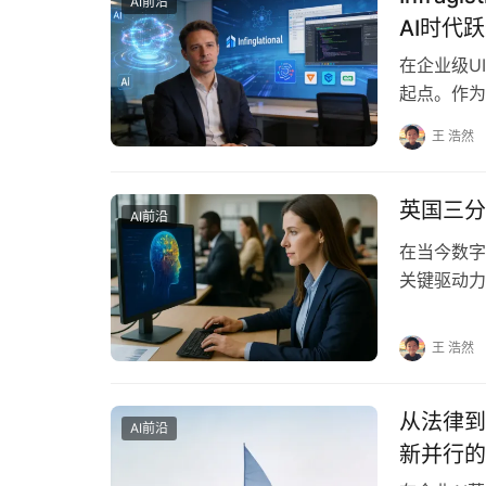
AI前沿
AI时代
在企业级UI
起点。作为陪
仅见证了…
王 浩然
英国三分
AI前沿
在当今数字
关键驱动力
分之一的企
王 浩然
从法律到A
AI前沿
新并行的