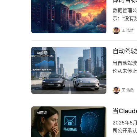
体的目标
数据管理公司
示：“没有
模非结构化
王 浩然
自动驾驶
AI前沿
当自动驾驶
论从未停止
断——是技
王 浩然
当Clau
AI前沿
2025年5
司公开承认