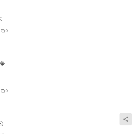
大规
0
争
不
0
公
试勒