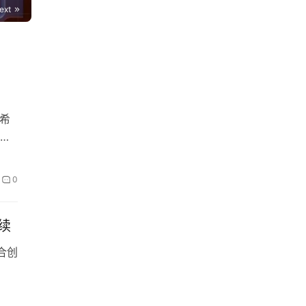
ext
希
，
0
继续
联合创