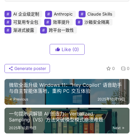
AI 企业级定制
Anthropic
Claude Skills
可复用专业包
效率提升
沙箱安全隔离
渐进式披露
跨平台一致性
Like
(0)
Generate poster
0
0
微软全面升级 Windows 11：“Hey Copilot” 语音助手
与自主智能体落地，重构 PC 交互体验
Previous
2025年10月19日
一句提示词解锁 AI 创造力：Verbalized
Sampling（VS）方法突破模型模式崩溃难题
2025年10月19日
Next