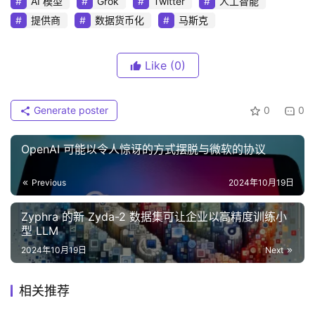
AI 模型
Grok
Twitter
人工智能
提供商
数据货币化
马斯克
Like
(0)
Generate poster
0
0
OpenAI 可能以令人惊讶的方式摆脱与微软的协议
Previous
2024年10月19日
Zyphra 的新 Zyda-2 数据集可让企业以高精度训练小
型 LLM
2024年10月19日
Next
相关推荐