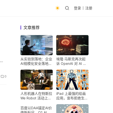
登录
注册
文章推荐
从实验到落地：企业
埃隆·马斯克再次起
更
AI规模化安全落地的
诉 OpenAI 对 AI 行
核心密码
业意味着什么
0
人形机器人在特斯拉
iPad 上最强的绘画
We Robot 活动上为
应用，宣布拒绝生成
客人提供饮料和聚会
式 AI
百度以DAA锚定AI价
值新标尺，Q1 AI营