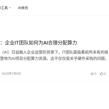
AI工具
AI快讯
展：企业IT团队如何为AI合理分配算力‌
（AI）日益融入企业运营的背景下，IT团队面临着前所未有的挑
慧地为AI项目分配算力资源。这不仅仅是关乎硬件采购的问题，
规划、持续分析及灵活调整的综合…
2025年7月6日
0
0