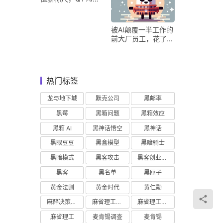
收占比超五成验证商
业化落地
被AI颠覆一半工作的
前大厂员工，花了8
个月找到用AI工作的
新方式
热门标签
龙与地下城
默克公司
黑邮率
黑莓
黑箱问题
黑箱效应
黑箱 AI
黑神话悟空
黑神话
黑眼豆豆
黑盒模型
黑暗骑士
黑暗模式
黑客攻击
黑客创业主义
黑客
黑名单
黑匣子
黄金法则
黄金时代
黄仁勋
麻醉决策支持
麻省理工学院研究
麻省理工学院
麻省理工
麦肯锡调查
麦肯锡