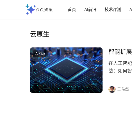
首页
AI前沿
技术评测
云原生
‌智能扩
AI前沿
在人工智能
战：如何智
是关于战略
王 浩然